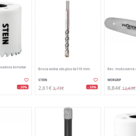
oradora bimetal
Broca widia sds-plus 6x110 mm.
Rec. motosierra 
STEIN
WORGRIP
2,61€
8,84€
- 30%
- 30%
3,73€
12,63€