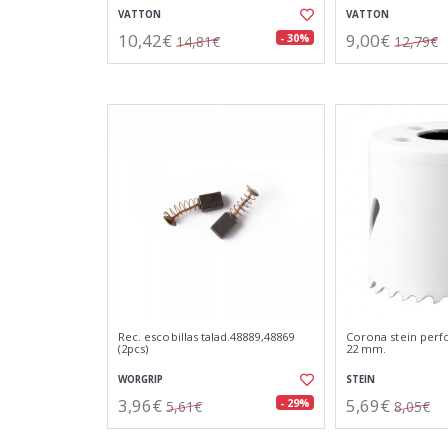
VATTON
VATTON
10,42€
9,00€
- 30%
14,81€
12,79€
Rec. escobillas talad.48889,48869
Corona stein perf
(2pcs)
22 mm.
WORGRIP
STEIN
3,96€
5,69€
- 29%
5,61€
8,05€