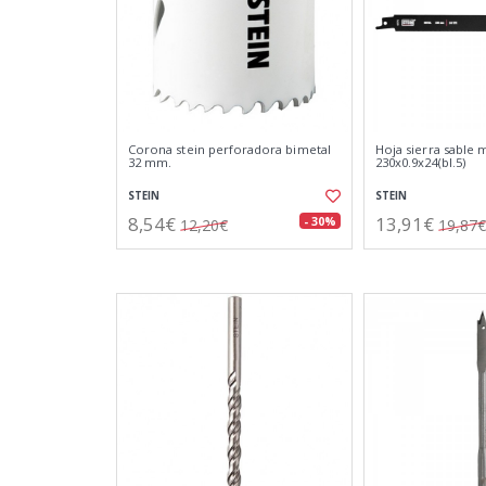
Corona stein perforadora bimetal
Hoja sierra sable 
32 mm.
230x0.9x24(bl.5)
STEIN
STEIN
8,54€
13,91€
- 30%
12,20€
19,87€