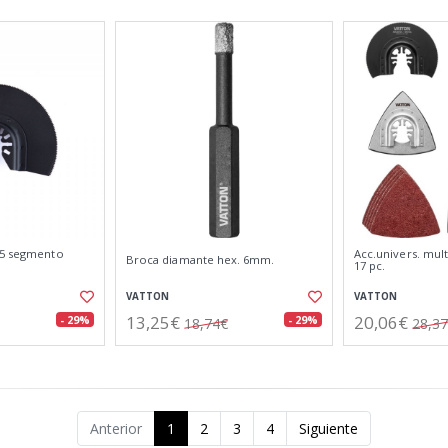
55 segmento
Acc.univers. mult
Broca diamante hex. 6mm.
17 pc.
VATTON
VATTON
13,25€
20,06€
- 29%
- 29%
18,74€
28,3
Anterior
1
2
3
4
Siguiente