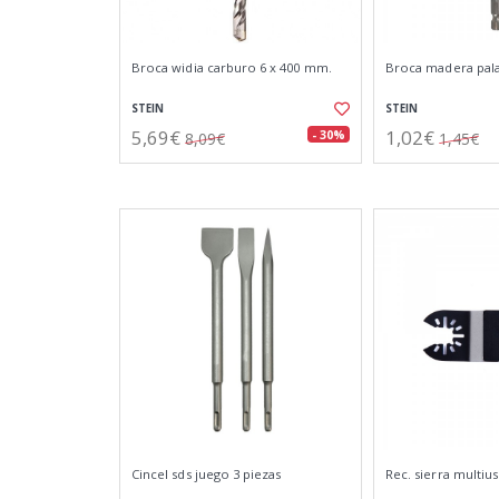
Broca widia carburo 6 x 400 mm.
Broca madera pal
STEIN
STEIN
5,69€
1,02€
- 30%
8,09€
1,45€
Cincel sds juego 3 piezas
Rec. sierra multiu