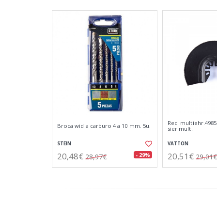
Rec. multiehr.498
Broca widia carburo 4 a 10 mm. 5u.
sier.mult.
STEIN
VATTON
20,48€
20,51€
- 29%
28,97€
29,01€