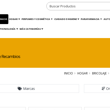
INICIO
HOGAR
PERFUMES Y COSMÉTICA
CUIDADO E HIGIENE
PARAFARMACIA
AUT
TECNOLOGÍA
MÁS CATEGORÍAS
 y Recambios
INICIO
HOGAR
BRICOLAJE
Marcas
Or