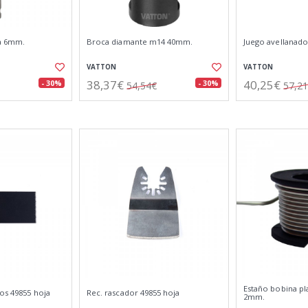
a 6mm.
Broca diamante m14 40mm.
Juego avellanado
VATTON
VATTON
38,37€
40,25€
- 30%
- 30%
54,54€
57,2
Estaño bobina pla
sos 49855 hoja
Rec. rascador 49855 hoja
2mm.