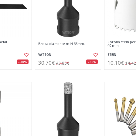
metal
Corona stein per
Broca diamante m14 35mm.
40 mm.
VATTON
STEIN
30,70€
10,10€
- 30%
- 30%
43,85€
14,4