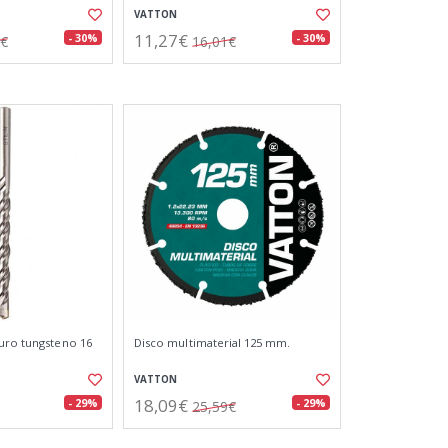
VATTON
11,27€
- 30%
- 30%
1€
16,01€
uro tungsteno 16
Disco multimaterial 125 mm.
VATTON
18,09€
- 29%
- 29%
25,59€