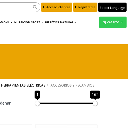
Acceso clientes
Registrarse
Powered by
Translate
OMÓVIL
NUTRICIÓN SPORT
DIETÉTICA NATURAL
CARRITO
HERRAMIENTAS ELÉCTRICAS
ACCESORIOS Y RECAMBIOS
1
162
denar