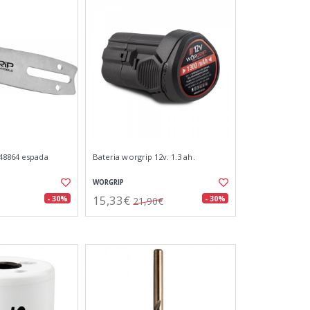
48864 espada
Bateria worgrip 12v. 1.3 ah.
WORGRIP
15,33€
- 30%
- 30%
21,90€