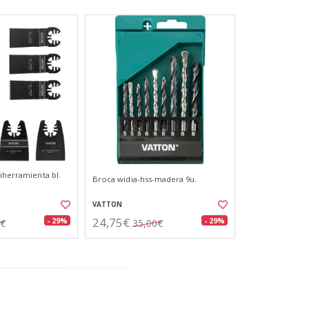
iherramienta bl.
Broca widia-hss-madera 9u.
VATTON
24,75€
- 29%
- 29%
7€
35,00€