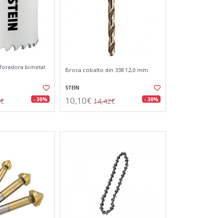
foradora bimetal
Broca cobalto din 338 12,0 mm.
STEIN
10,10€
- 30%
- 30%
2€
14,42€