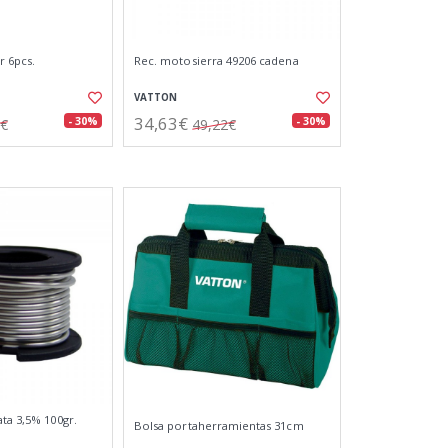
r 6pcs.
Rec. motosierra 49206 cadena
VATTON
34,63€
- 30%
- 30%
1€
49,22€
ta 3,5% 100gr.
Bolsa portaherramientas 31cm