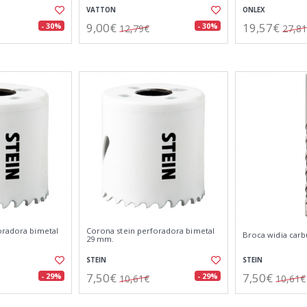
VATTON
ONLEX
9,00€
19,57€
- 30%
- 30%
12,79€
27,8
oradora bimetal
Corona stein perforadora bimetal
Broca widia carb
29 mm.
STEIN
STEIN
7,50€
7,50€
- 29%
- 29%
10,61€
10,61€