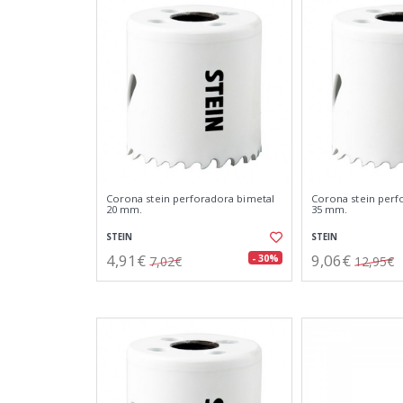
Corona stein perforadora bimetal
Corona stein perf
20 mm.
35 mm.
STEIN
STEIN
4,91€
9,06€
- 30%
7,02€
12,95€