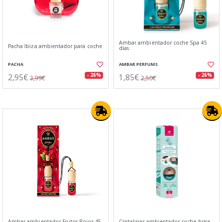
Ambar ambientador coche Spa 45
Pacha Ibiza ambientador para coche
días
PACHA
AMBAR PERFUMS
2,95€
1,85€
- 26%
- 26%
3,99€
2,50€
Ambar ambientador Frutos Rojos 45
Cristalinas ambientador coche brisa