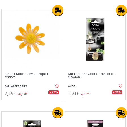
Ambientador "flower" tropical
Aura ambientador coche flor de
essence
algodón
CAR+ACCESORIES
AURA
7,45€
2,21€
- 27%
- 26%
10,14€
3,00€