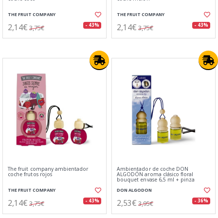
THE FRUIT COMPANY
THE FRUIT COMPANY
2,14€
2,14€
- 43%
- 43%
3,75€
3,75€
The fruit company ambientador
Ambientador de coche DON
coche frutos rojos
ALGODÓN aroma clásico floral
bouquet envase 6,5 ml + pinza
THE FRUIT COMPANY
DON ALGODON
2,14€
2,53€
- 43%
- 36%
3,75€
3,95€