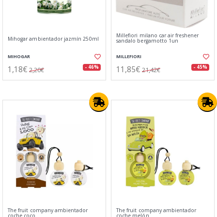
Millefiori milano car air freshener
Mihogar ambientador jazmín 250ml
sandalo bergamotto 1un
MIHOGAR
MILLEFIORI
1,18€
11,85€
- 46%
- 45%
2,20€
21,42€
The fruit company ambientador
The fruit company ambientador
coche coco
coche melón