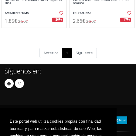
dias
marina
AMBAR PERFUMS
CRISTALINAS
1,85€
2,66€
- 26%
- 17%
2,50€
3,20€
Anterior
1
Siguiente
Síguenos en:
Este portal web utiliza cookies propias con finalidad
técnica, y para realizar estadísticas de uso Web, las
cookies se usan para la personalización de anuncios