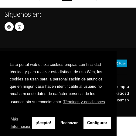
Síguenos en:
Este portal web utiliza cookies propias con finalidad
técnica, y para realizar estadísticas de uso Web, las
cookies se usan para la personalización de anuncios
que en ningún caso hacen identificable al usuario no
Contacto
Aviso Legal
Condiciones de compra
Política de envíos
Política de devolución
Política de Privacidad
recaba ni cede datos de carácter personal de los
Política de Cookies
Sitemap
usuarios sin su conocimiento
Términos y condiciones
© 2026 - Todos los derechos reservados.
Más
¡Acepto!
Rechazar
Configurar
Información