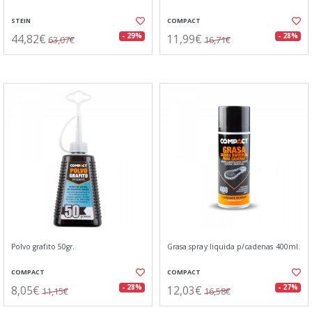
STEIN
COMPACT
44,82€
11,99€
- 29%
- 28%
63,07€
16,71€
Polvo grafito 50gr.
Grasa spray liquida p/cadenas 400ml.
COMPACT
COMPACT
8,05€
12,03€
- 28%
- 27%
11,15€
16,58€