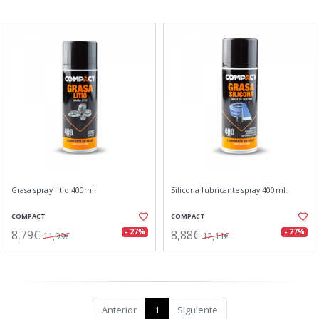
Grasa spray litio 400ml.
Silicona lubricante spray 400ml.
COMPACT
COMPACT
8,79€
8,88€
- 27%
- 27%
11,99€
12,11€
Anterior
1
Siguiente