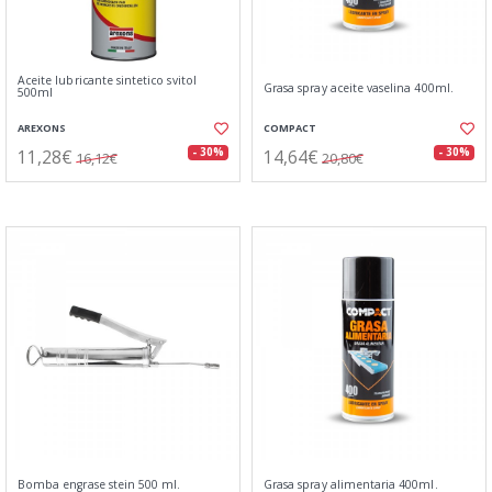
Aceite lubricante sintetico svitol
Grasa spray aceite vaselina 400ml.
500ml
AREXONS
COMPACT
11,28€
14,64€
- 30%
- 30%
16,12€
20,80€
Bomba engrase stein 500 ml.
Grasa spray alimentaria 400ml.