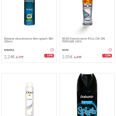
Babaria desodorante Men splash 48h
MUM Desodorante ROLL-ON SIN
200ml
PERFUME GRIS
BABARIA
MUM
2,24€
2,05€
- 53%
- 52%
4,75€
4,30€