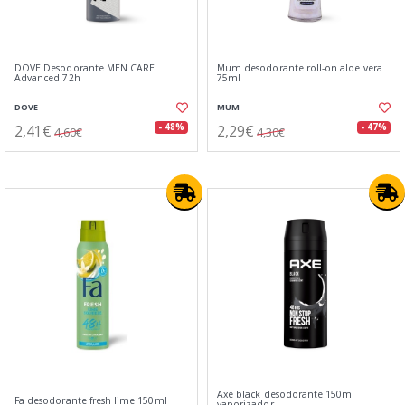
DOVE Desodorante MEN CARE
Mum desodorante roll-on aloe vera
Advanced 72h
75ml
DOVE
MUM
2,41€
2,29€
- 48%
- 47%
4,60€
4,30€
Axe black desodorante 150ml
Fa desodorante fresh lime 150ml
vaporizador