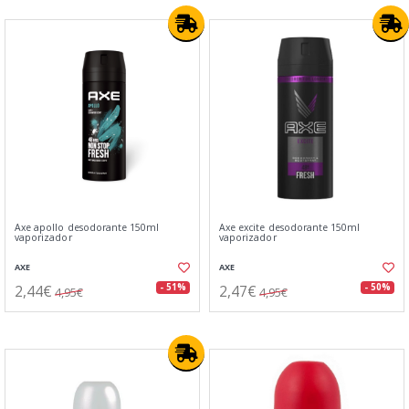
Axe apollo desodorante 150ml
Axe excite desodorante 150ml
vaporizador
vaporizador
AXE
AXE
2,44€
2,47€
- 51%
- 50%
4,95€
4,95€