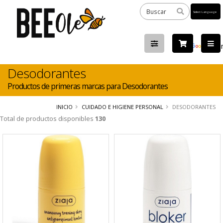
Powered
by
Tra
Desodorantes
Productos de primeras marcas para Desodorantes
INICIO
CUIDADO E HIGIENE PERSONAL
DESODORANTES
Total de productos disponibles
130