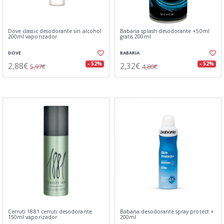
Dove classic desodorante sin alcohol
Babaria splash desodorante +50ml
200ml vaporizador
gratis 200ml
DOVE
BABARIA
2,88€
2,32€
- 52%
- 52%
5,97€
4,80€
Cerruti 1881 cerruti desodorante
Babaria desodorante spray protect +
150ml vaporizador
200ml