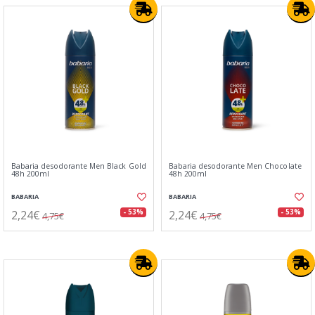
Babaria desodorante Men Black Gold
Babaria desodorante Men Chocolate
48h 200ml
48h 200ml
BABARIA
BABARIA
2,24€
2,24€
- 53%
- 53%
4,75€
4,75€