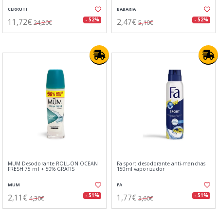
CERRUTI
BABARIA
11,72€
2,47€
- 52%
- 52%
24,20€
5,10€
MUM Desodorante ROLL-ON OCEAN
Fa sport desodorante anti-manchas
FRESH 75 ml + 50% GRATIS
150ml vaporizador
MUM
FA
2,11€
1,77€
- 51%
- 51%
4,30€
3,60€