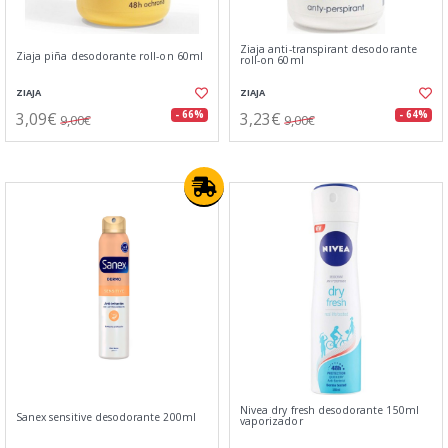
Ziaja anti-transpirant desodorante
Ziaja piña desodorante roll-on 60ml
roll-on 60ml
ZIAJA
ZIAJA
3,09€
3,23€
- 66%
- 64%
9,00€
9,00€
Nivea dry fresh desodorante 150ml
Sanex sensitive desodorante 200ml
vaporizador