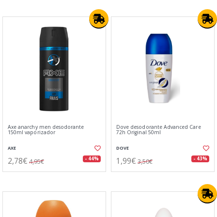
Axe anarchy men desodorante
Dove desodorante Advanced Care
150ml vaporizador
72h Original 50ml
AXE
DOVE
2,78€
1,99€
- 44%
- 43%
4,95€
3,50€