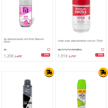
Fa desodorante roll Pink Passion
Urea urea desodorante roll-on 75ml
50ml
FA
INSTITUTO ESPAÑOL
1,20€
1,91€
- 50%
- 49%
2,40€
3,75€