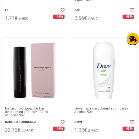
FA
AXE
1,77€
2,66€
- 46%
- 46%
3,30€
4,95€
Narciso rodriguez for her
Dove fresh desodorante roll-on sin
desodorante for her 100ml
alcohol 50ml
vaporizador
NARCISO RODRIGUEZ
DOVE
22,76€
1,92€
- 46%
- 45%
42,11€
3,48€