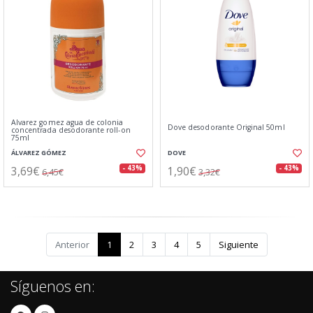
Alvarez gomez agua de colonia
Dove desodorante Original 50ml
concentrada desodorante roll-on
75ml
ÁLVAREZ GÓMEZ
DOVE
3,69€
1,90€
- 43%
- 43%
6,45€
3,32€
Anterior
1
2
3
4
5
Siguiente
Síguenos en: