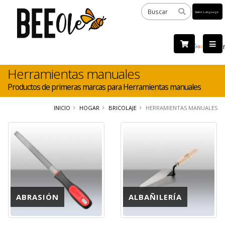
Powered
by
Tra
Herramientas manuales
Productos de primeras marcas para Herramientas manuales
INICIO
HOGAR
BRICOLAJE
HERRAMIENTAS MANUALES
ABRASIÓN
ALBAÑILERÍA