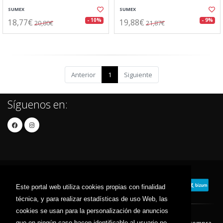
SUMEX
SUMEX
18,77€
19,88€
- 10%
- 9%
20,80€
21,87€
Anterior
1
Siguiente
Síguenos en:
Este portal web utiliza cookies propias con finalidad
técnica, y para realizar estadísticas de uso Web, las
cookies se usan para la personalización de anuncios
que en ningún caso hacen identificable al usuario no