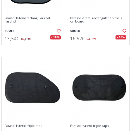
Parasol lateral rectangular real
Parasol lateral rectangular animals
madrid
on board
SUMEX
SUMEX
13,54€
16,52€
- 10%
- 10%
15,01€
18,31€
Parasol lateral triple capa
Parasol trasero triple capa