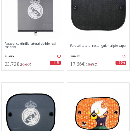
Parasol cortinilla lateral doble real
Parasol lateral rectangular triple capa
madrid
SUMEX
SUMEX
23,72€
17,66€
- 11%
- 10%
26,66€
19,73€