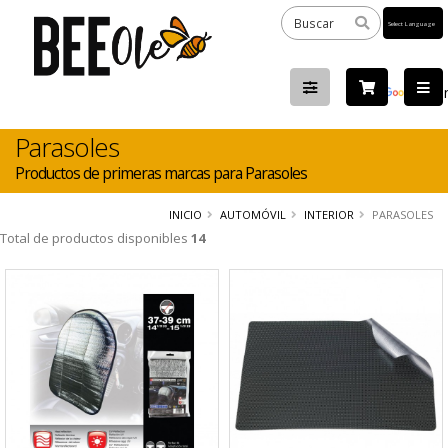
Powered
by
Tra
Parasoles
Productos de primeras marcas para Parasoles
INICIO
AUTOMÓVIL
INTERIOR
PARASOLES
Total de productos disponibles
14