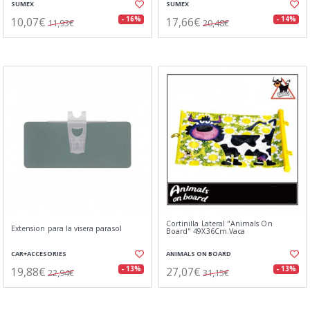
SUMEX
SUMEX
10,07€
17,66€
- 16%
- 14%
11,93€
20,48€
Cortinilla Lateral "Animals On
Extension para la visera parasol
Board" 49X36Cm.Vaca
CAR+ACCESORIES
ANIMALS ON BOARD
19,88€
27,07€
- 13%
- 13%
22,94€
31,15€