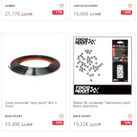
SUMEX
CAR+ACCESORIES
21,77€
16,06€
- 11%
- 10%
24,50€
17,94€
Cinta cromada "race sport" 8m x
Blister 50 unidades "diamantes dub"
7mm
8mm diámetro
RACE SPORT
RACE SPORT
33,49€
19,32€
- 10%
- 10%
37,40€
21,57€