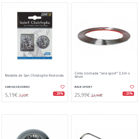
Cinta cromada "race sport" 3,5m x
Medalla de San Christophe Redonda
4mm
CAR+ACCESORIES
RACE SPORT
5,19€
25,99€
- 28%
- 23%
7,22€
33,94€