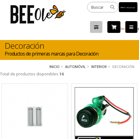
Powered
by
Tra
Decoración
Productos de primeras marcas para Decoración
INICIO
AUTOMÓVIL
INTERIOR
DECORACIÓN
Total de productos disponibles
16