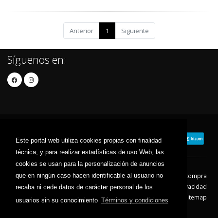
Anterior
1
Siguiente
Síguenos en:
Este portal web utiliza cookies propias con finalidad
técnica, y para realizar estadísticas de uso Web, las
cookies se usan para la personalización de anuncios
que en ningún caso hacen identificable al usuario no
Contacto
Aviso Legal
Condiciones de compra
Política de envíos
Política de devolución
Política de Privacidad
recaba ni cede datos de carácter personal de los
Política de Cookies
Sitemap
usuarios sin su conocimiento
Términos y condiciones
© 2026 - Todos los derechos reservados.