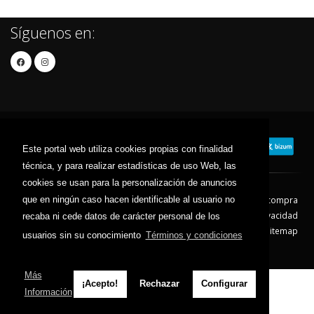
Síguenos en:
Este portal web utiliza cookies propias con finalidad
técnica, y para realizar estadísticas de uso Web, las
cookies se usan para la personalización de anuncios
que en ningún caso hacen identificable al usuario no
Contacto
Aviso Legal
Condiciones de compra
Política de envíos
Política de devolución
Política de Privacidad
recaba ni cede datos de carácter personal de los
Política de Cookies
Sitemap
usuarios sin su conocimiento
Términos y condiciones
© 2026 - Todos los derechos reservados.
Más
¡Acepto!
Rechazar
Configurar
Información