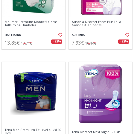
Molicare Premium Mobile 5 Gotas
Ausonia Discreet Pants Plus Talla
Talla m 14 Unidades
Grande 8 Unidades
HARTMANN
AUSONIA
13,85€
7,93€
- 22%
- 22%
17,71€
10,14€
Tena Men Premium Fit Level 4 L/xl 10
Tena Discreet Maxi Night 12 Uds
Uds