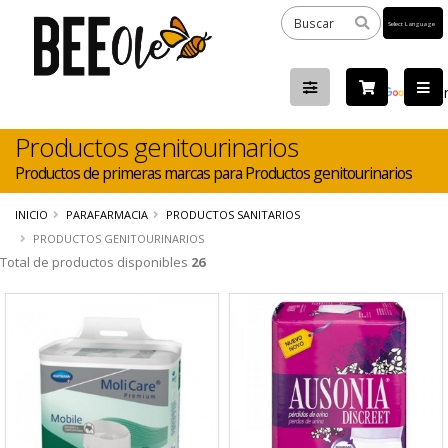
Powered
by
Tra
Productos genitourinarios
Productos de primeras marcas para Productos genitourinarios
INICIO
PARAFARMACIA
PRODUCTOS SANITARIOS
PRODUCTOS GENITOURINARIOS
Total de productos disponibles
26