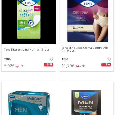
Tena Silhouette Crema Cintura Alta
Tena Discreet Ultra Normal 16 Uds
T-m 9 Uds
TENA
TENA
5,02€
11,70€
- 18%
- 18%
6,15€
14,20€