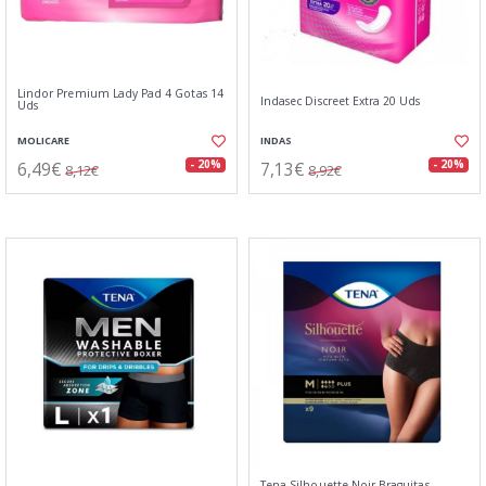
Lindor Premium Lady Pad 4 Gotas 14
Indasec Discreet Extra 20 Uds
Uds
MOLICARE
INDAS
6,49€
7,13€
- 20%
- 20%
8,12€
8,92€
Tena Silhouette Noir Braguitas