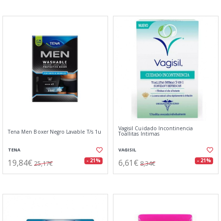
Vagisil Cuidado Incontinencia
Tena Men Boxer Negro Lavable T/s 1u
Toallitas Intimas
TENA
VAGISIL
19,84€
6,61€
- 21%
- 21%
25,17€
8,34€