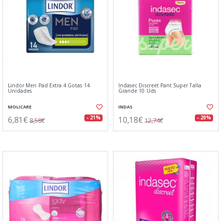
Lindor Men Pad Extra 4 Gotas 14
Indasec Discreet Pant Super Talla
Unidades
Grande 10 Uds
MOLICARE
INDAS
6,81€
10,18€
- 21%
- 20%
8,58€
12,74€