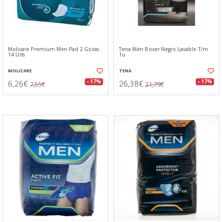
Molicare Premium Men Pad 2 Gotas
Tena Men Boxer Negro Lavable T/m
14 Uds
1u
MOLICARE
TENA
6,26€
26,38€
- 17%
- 17%
7,55€
31,79€