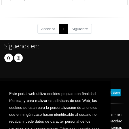
Anterior
1
Siguiente
Síguenos en:
Este portal web utiliza cookies propias con finalidad
técnica, y para realizar estadísticas de uso Web, las
cookies se usan para la personalización de anuncios
que en ningún caso hacen identificable al usuario no
Contacto
Aviso Legal
Condiciones de compra
Política de envíos
Política de devolución
Política de Privacidad
recaba ni cede datos de carácter personal de los
Política de Cookies
Sitemap