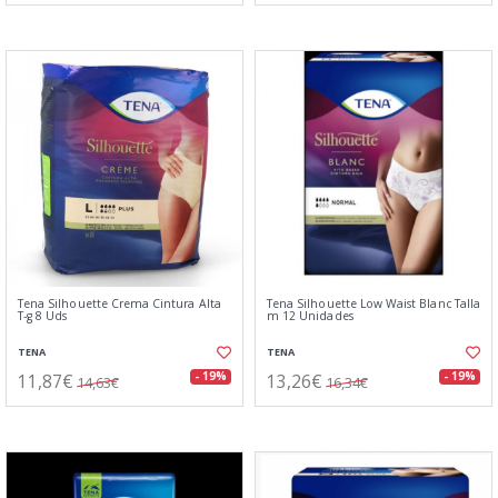
Tena Silhouette Crema Cintura Alta
Tena Silhouette Low Waist Blanc Talla
T-g 8 Uds
m 12 Unidades
TENA
TENA
11,87€
13,26€
- 19%
- 19%
14,63€
16,34€