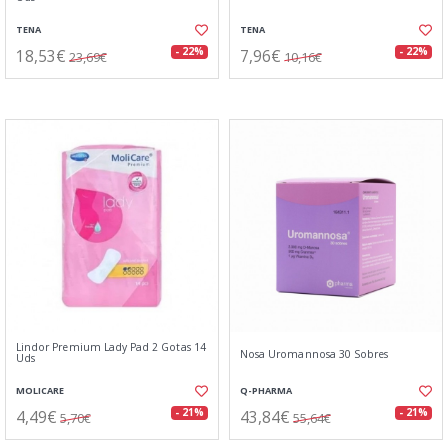
TENA
TENA
18,53€
7,96€
- 22%
- 22%
23,69€
10,16€
Lindor Premium Lady Pad 2 Gotas 14
Nosa Uromannosa 30 Sobres
Uds
MOLICARE
Q-PHARMA
4,49€
43,84€
- 21%
- 21%
5,70€
55,64€