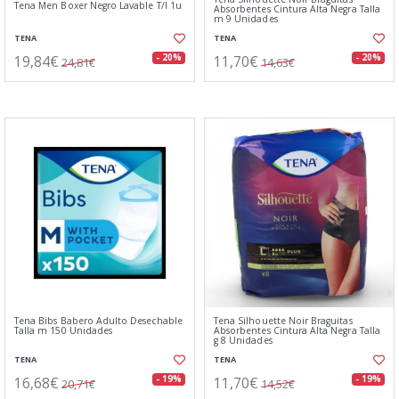
Tena Men Boxer Negro Lavable T/l 1u
Absorbentes Cintura Alta Negra Talla
m 9 Unidades
TENA
TENA
19,84€
11,70€
- 20%
- 20%
24,81€
14,63€
Tena Bibs Babero Adulto Desechable
Tena Silhouette Noir Braguitas
Talla m 150 Unidades
Absorbentes Cintura Alta Negra Talla
g 8 Unidades
TENA
TENA
16,68€
11,70€
- 19%
- 19%
20,71€
14,52€