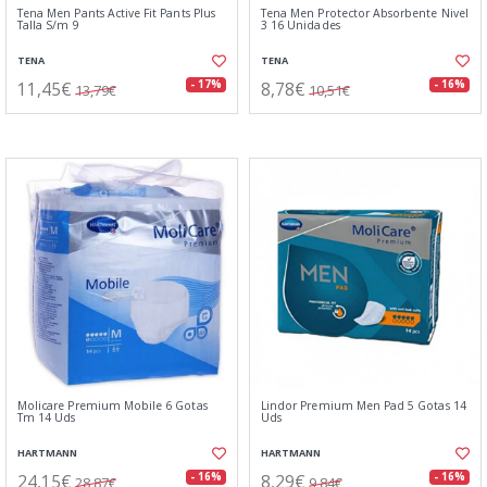
Tena Men Pants Active Fit Pants Plus
Tena Men Protector Absorbente Nivel
Talla S/m 9
3 16 Unidades
TENA
TENA
11,45€
8,78€
- 17%
- 16%
13,79€
10,51€
Molicare Premium Mobile 6 Gotas
Lindor Premium Men Pad 5 Gotas 14
Tm 14 Uds
Uds
HARTMANN
HARTMANN
24,15€
8,29€
- 16%
- 16%
28,87€
9,84€