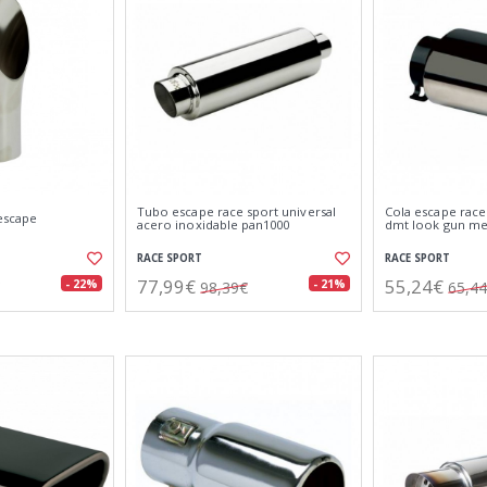
Tubo escape race sport universal
Cola escape race
escape
acero inoxidable pan1000
dmt look gun me
RACE SPORT
RACE SPORT
77,99€
55,24€
- 22%
- 21%
98,39€
65,4