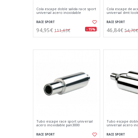
Cola escape doble salida race sport
Cola escape de ac
universal acero inoxidable
universal dmt loo
RACE SPORT
RACE SPORT
94,95€
46,84€
- 15%
111,63€
54,70€
Tubo escape race sport universal
Tubo escape doble
acero inoxidable pan3000
universal acero in
RACE SPORT
RACE SPORT