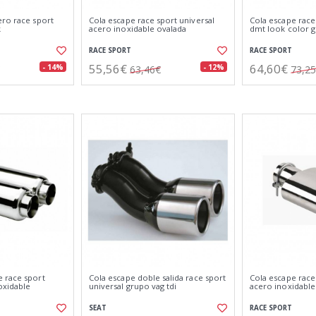
ero race sport
Cola escape race sport universal
Cola escape race
k
acero inoxidable ovalada
dmt look color 
RACE SPORT
RACE SPORT
55,56€
64,60€
- 14%
- 12%
63,46€
73,2
 race sport
Cola escape doble salida race sport
Cola escape race
oxidable
universal grupo vag tdi
acero inoxidable
SEAT
RACE SPORT