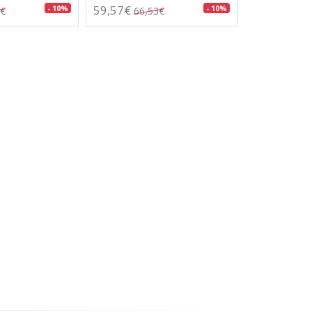
59,57€
- 10%
- 10%
7€
66,53€