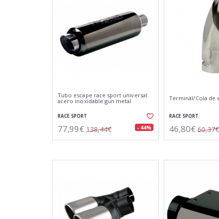
Tubo escape race sport universal
Terminal/Cola de 
acero inoxidable gun metal
RACE SPORT
RACE SPORT
77,99€
46,80€
- 44%
138,44€
60,37€