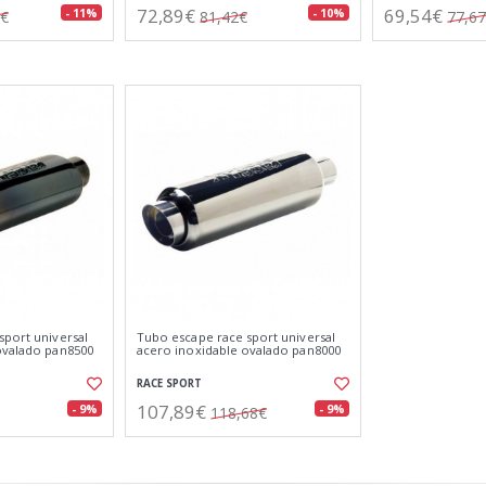
72,89€
69,54€
- 11%
- 10%
0€
81,42€
77,6
sport universal
Tubo escape race sport universal
ovalado pan8500
acero inoxidable ovalado pan8000
RACE SPORT
107,89€
- 9%
- 9%
118,68€