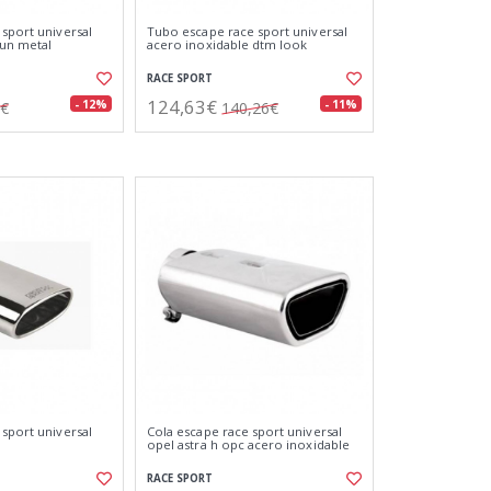
 sport universal
Tubo escape race sport universal
gun metal
acero inoxidable dtm look
RACE SPORT
124,63€
- 12%
- 11%
5€
140,26€
 sport universal
Cola escape race sport universal
opel astra h opc acero inoxidable
RACE SPORT