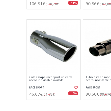
106,81€
90,86€
- 11%
120,20€
102,0
Cola escape race sport universal
Tubo escape race 
acero inoxidable ovalada
acero inoxidable 
RACE SPORT
RACE SPORT
46,67€
90,60€
- 10%
51,73€
99,67€