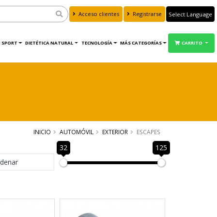
Acceso clientes
Registrarse
Powered by
Translate
 SPORT
DIETÉTICA NATURAL
TECNOLOGÍA
MÁS CATEGORÍAS
CARRITO
INICIO
AUTOMÓVIL
EXTERIOR
ESCAPES
32
125
denar