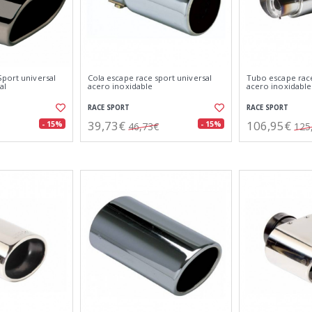
Sport universal
Cola escape race sport universal
Tubo escape race
al
acero inoxidable
acero inoxidable
RACE SPORT
RACE SPORT
39,73€
106,95€
- 15%
- 15%
46,73€
125