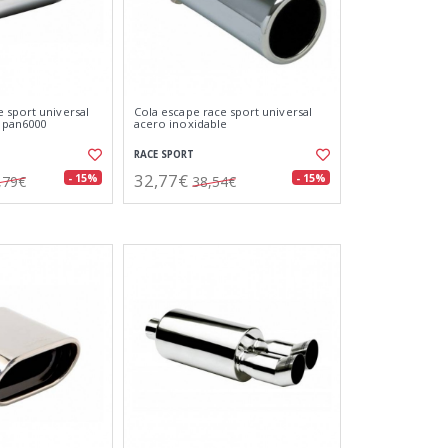
 sport universal
Cola escape race sport universal
 pan6000
acero inoxidable
RACE SPORT
32,77€
- 15%
- 15%
,79€
38,54€