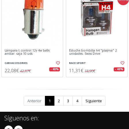
Lámpara t.control 12v 4w ba9s
Estuche bombilla h4 "plasma" 2
ambar. caja 10 uds
unidades. Swiss Drive
CAR+ACCESORIES
RACE SPORT
22,08€
11,31€
- 48%
- 40%
42,67€
18,90€
Anterior
1
2
3
4
Siguiente
Síguenos en: