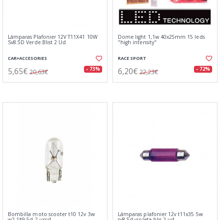
Lámparas Plafonier 12V T11X41 10W
Dome light 1,1w 40x25mm 15 leds
Sv8.5D Verde.Blist 2 Ud
"high intensity"
CAR+ACCESORIES
RACE SPORT
5,65€
6,20€
- 73%
- 72%
20,63€
22,23€
Bombilla moto scooter t10 12v 3w
Lámparas plafonier 12v t11x35 5w
w2.1*9.5d 2 unid.
sv8.5d violeta.blis 2 ud