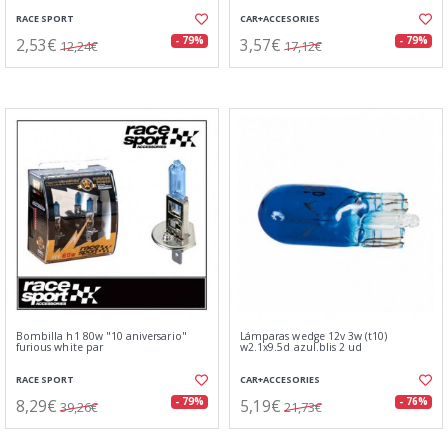
RACE SPORT
CAR+ACCESORIES
2,53€
3,57€
- 79%
- 79%
12,24€
17,12€
Bombilla h1 80w "10 aniversario"
Lámparas wedge 12v 3w (t10)
furious white par
w2.1x9.5d azul.blis 2 ud
RACE SPORT
CAR+ACCESORIES
8,29€
5,19€
- 79%
- 76%
39,26€
21,73€