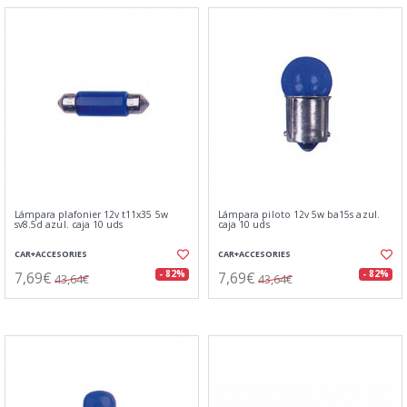
Lámpara plafonier 12v t11x35 5w
Lámpara piloto 12v 5w ba15s azul.
sv8.5d azul. caja 10 uds
caja 10 uds
CAR+ACCESORIES
CAR+ACCESORIES
7,69€
7,69€
- 82%
- 82%
43,64€
43,64€