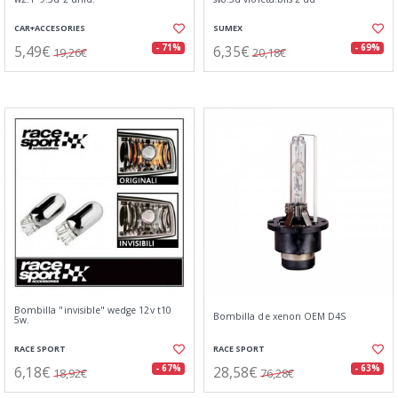
CAR+ACCESORIES
SUMEX
5,49€
6,35€
- 71%
- 69%
19,26€
20,18€
Bombilla "invisible" wedge 12v t10
Bombilla de xenon OEM D4S
5w.
RACE SPORT
RACE SPORT
6,18€
28,58€
- 67%
- 63%
18,92€
76,28€