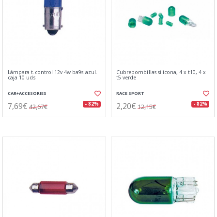
Lámpara t.control 12v 4w ba9s azul.
Cubrebombillas silicona, 4 x t10, 4 x
caja 10 uds
t5 verde
CAR+ACCESORIES
RACE SPORT
7,69€
2,20€
- 82%
- 82%
42,67€
12,15€