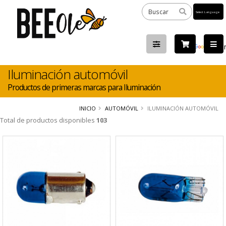
Powered
by
Tra
Iluminación automóvil
Productos de primeras marcas para Iluminación
INICIO
AUTOMÓVIL
ILUMINACIÓN AUTOMÓVIL
Total de productos disponibles
103