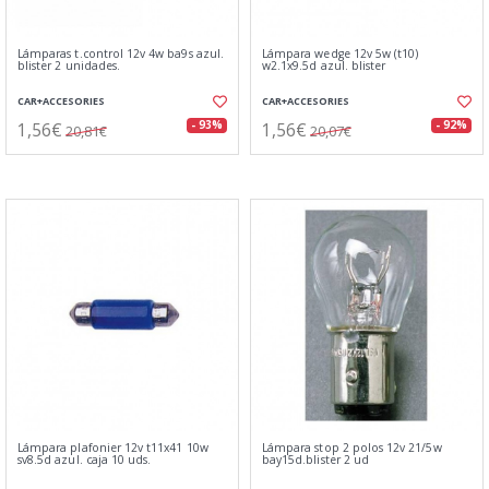
Lámparas t.control 12v 4w ba9s azul.
Lámpara wedge 12v 5w (t10)
blister 2 unidades.
w2.1x9.5d azul. blister
CAR+ACCESORIES
CAR+ACCESORIES
1,56€
1,56€
- 93%
- 92%
20,81€
20,07€
Lámpara plafonier 12v t11x41 10w
Lámpara stop 2 polos 12v 21/5w
sv8.5d azul. caja 10 uds.
bay15d.blister 2 ud