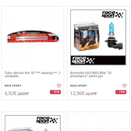
Tubo cátodo frío 10" ** naranja **. 2
Bombilla hb3 9005 80w "10
unidades.
aniversario" white par
RACE SPORT
RACE SPORT
6,92€
12,96€
- 76%
- 74%
28,65€
50,47€