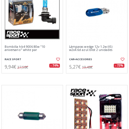
Bombilla hb4 9006 80w "10
Lámparas wedge 12v 1.2w (t5)
aniversario" white par
w2x4.6d azul.blist 2 unidades
RACE SPORT
CAR+ACCESORIES
9,94€
5,27€
- 74%
- 73%
37,58€
19,48€