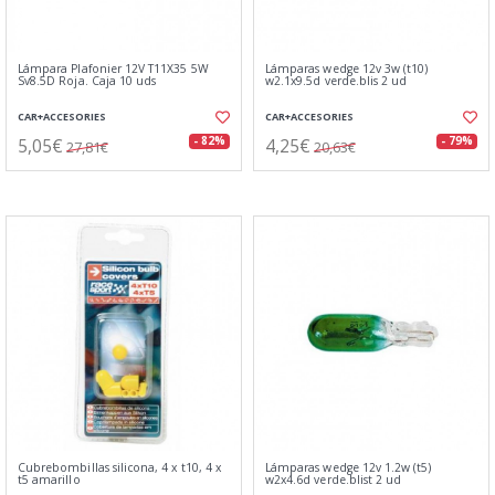
Lámpara Plafonier 12V T11X35 5W
Lámparas wedge 12v 3w (t10)
Sv8.5D Roja. Caja 10 uds
w2.1x9.5d verde.blis 2 ud
CAR+ACCESORIES
CAR+ACCESORIES
5,05€
4,25€
- 82%
- 79%
27,81€
20,63€
Cubrebombillas silicona, 4 x t10, 4 x
Lámparas wedge 12v 1.2w (t5)
t5 amarillo
w2x4.6d verde.blist 2 ud