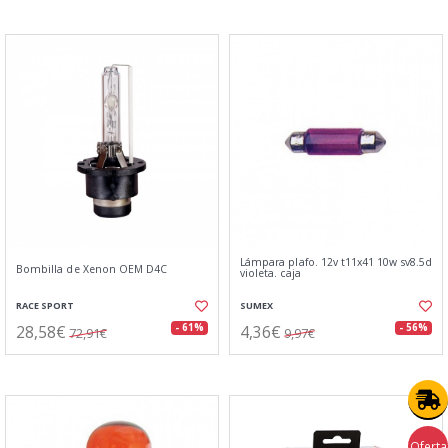
Lámpara plafo. 12v t11x41 10w sv8.5d
Bombilla de Xenon OEM D4C
violeta. caja
RACE SPORT
SUMEX
28,58€
4,36€
- 61%
- 56%
72,91€
9,97€
Oferta