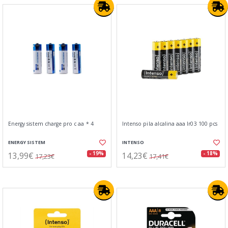
Energy sistem charge pro c aa * 4
Intenso pila alcalina aaa lr03 100 pcs
ENERGY SISTEM
INTENSO
13,99€
14,23€
- 19%
- 18%
17,23€
17,41€