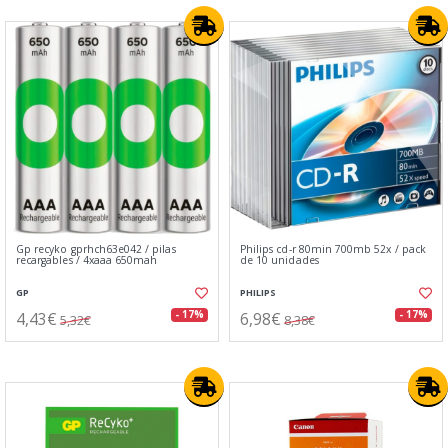
Gp recyko gprhch63e042 / pilas
Philips cd-r 80min 700mb 52x / pack
recargables / 4xaaa 650mah
de 10 unidades
GP
PHILIPS
4,43€
6,98€
- 17%
- 17%
5,32€
8,38€