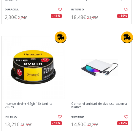
DURACELL
INTENSO
2,30€
18,48€
- 16%
- 16%
2,74€
21,95€
Intenso dvd+r 4.7gb 16x tarrina
Gembird unidad de dvd usb externa
25uds
blanco
INTENSO
GEMBIRD
13,21€
14,50€
- 16%
- 16%
15,69€
17,22€