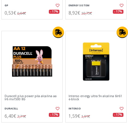
GP
ENERGY SISTEM
0,53€
8,92€
- 17%
- 17%
0,64€
10,75€
Duracell plus power pila alcalina aa
Intenso energy ultra 9v alcalina 6lr61
lr6 mx1500 8b
e-block
DURACELL
INTENSO
6,40€
1,59€
- 17%
- 17%
7,71€
1,91€