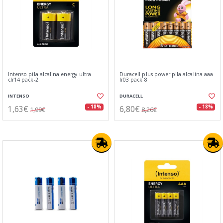
Intenso pila alcalina energy ultra
Duracell plus power pila alcalina aaa
clr14 pack-2
lr03 pack 8
INTENSO
DURACELL
1,63€
6,80€
- 18%
- 18%
1,99€
8,26€