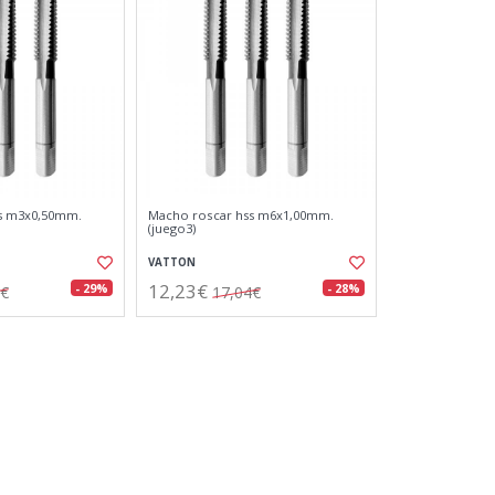
s m3x0,50mm.
Macho roscar hss m6x1,00mm.
(juego3)
VATTON
12,23€
- 29%
- 28%
0€
17,04€