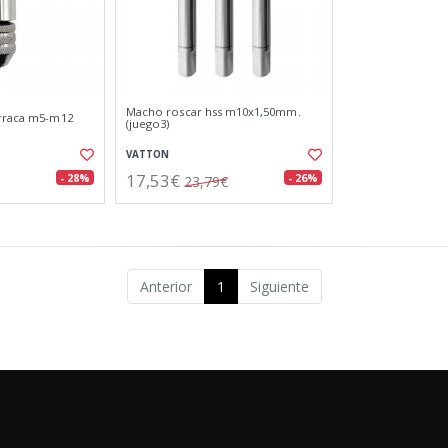
Macho roscar hss m10x1,50mm.
arraca m5-m12
(juego3)
VATTON
17,53€
- 28%
- 26%
23,79€
Anterior
1
Siguiente