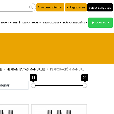
Acceso clientes
Registrarse
Powered by
Translate
 SPORT
DIETÉTICA NATURAL
TECNOLOGÍA
MÁS CATEGORÍAS
CARRITO
JE
HERRAMIENTAS MANUALES
PERFORACIÓN MANUAL
11
21
denar