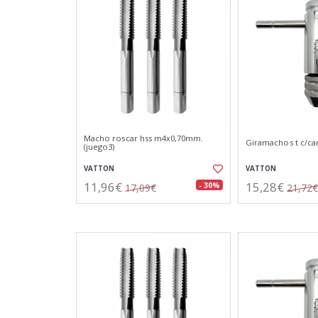
Macho roscar hss m4x0,70mm.
Giramachos t c/c
(juego3)
VATTON
VATTON
11,96€
15,28€
- 30%
17,09€
21,72€