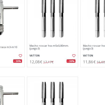
Macho roscar hss m5x0,80mm.
Macho roscar hs
arraca m3-m10
(juego3)
(juego3)
VATTON
VATTON
12,08€
11,86€
- 30%
- 30%
17,17€
16,6