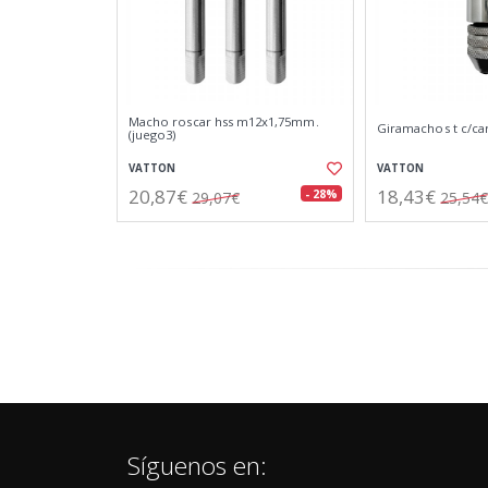
Macho roscar hss m12x1,75mm.
Giramachos t c/c
(juego3)
VATTON
VATTON
20,87€
18,43€
- 28%
29,07€
25,54€
Síguenos en: