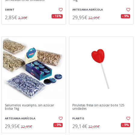
SMINT
ARTESANIA AGRÍCOLA
2,85€
29,95€
- 16%
- 9%
3,38€
32,95€
Salumelos eucalipto, sin azúcar
Piruletas fresa sin azúcar bote 125
bolsa 1kg
unidades
ARTESANIA AGRÍCOLA
PLANTIS
29,95€
29,14€
- 9%
- 9%
32,95€
32,05€