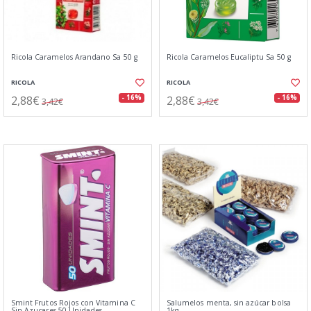
Ricola Caramelos Arandano Sa 50 g
Ricola Caramelos Eucaliptu Sa 50 g
RICOLA
RICOLA
2,88€
2,88€
- 16%
- 16%
3,42€
3,42€
Smint Frutos Rojos con Vitamina C
Salumelos menta, sin azúcar bolsa
Sin Azucares 50 Unidades
1kg