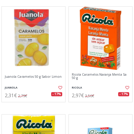
Ricola Caramelos Naranja Menta Sa
Juanola Caramelos 50 g Sabor Limon
50 g
JUANOLA
RICOLA
2,31€
2,97€
- 17%
- 17%
2,79€
3,56€