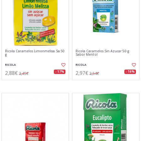
Ricola Caramelos Limonmelisa Sa 50
Ricola Caramelos Sin Azucar 50 g
g
Sabor Mentol
RICOLA
RICOLA
2,88€
2,97€
- 17%
- 16%
3,45€
3,54€