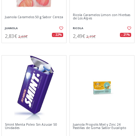
Ricola Caramelos Limon con Hierbas
Juanola Caramelos 50 g Sabor Cereza
de Los Alpes
JUANOLA
RICOLA
2,83€
2,49€
- 22%
- 21%
3,63€
3,15€
Smint Menta Poleo Sin Azucar 50
Juanola Propolis Miel y Zinc 24
Unidades
Pastillas de Goma Sabor Eucalipto