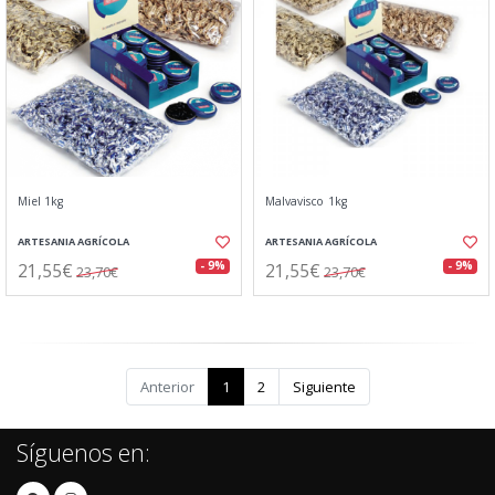
Miel 1kg
Malvavisco 1kg
ARTESANIA AGRÍCOLA
ARTESANIA AGRÍCOLA
21,55€
21,55€
- 9%
- 9%
23,70€
23,70€
Anterior
1
2
Siguiente
Síguenos en: