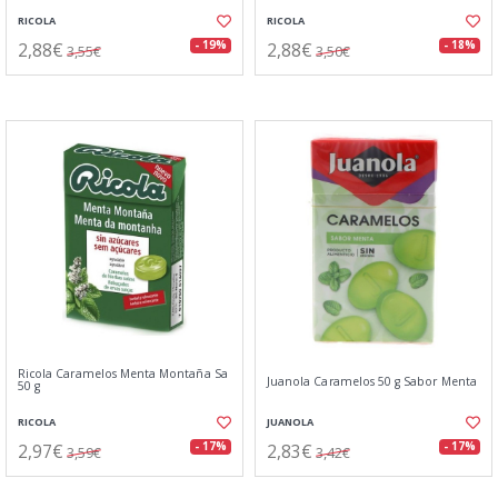
RICOLA
RICOLA
2,88€
2,88€
- 19%
- 18%
3,55€
3,50€
Ricola Caramelos Menta Montaña Sa
Juanola Caramelos 50 g Sabor Menta
50 g
RICOLA
JUANOLA
2,97€
2,83€
- 17%
- 17%
3,59€
3,42€