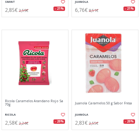
SMINT
JUANOLA
2,85€
6,76€
- 21%
- 21%
3,59€
8,51€
Ricola Caramelos Arandano Rojo Sa
Juanola Caramelos 50 g Sabor Fresa
70g
RICOLA
JUANOLA
2,58€
2,83€
- 20%
- 20%
3,24€
3,55€