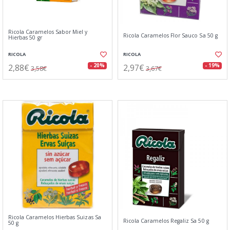
Ricola Caramelos Sabor Miel y
Ricola Caramelos Flor Sauco Sa 50 g
Hierbas 50 gr
RICOLA
RICOLA
2,88€
2,97€
- 20%
- 19%
3,58€
3,67€
Ricola Caramelos Hierbas Suizas Sa
Ricola Caramelos Regaliz Sa 50 g
50 g