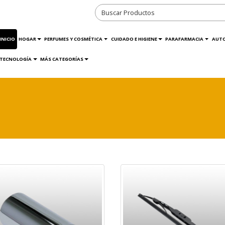
INICIO
HOGAR
PERFUMES Y COSMÉTICA
CUIDADO E HIGIENE
PARAFARMACIA
AUT
TECNOLOGÍA
MÁS CATEGORÍAS