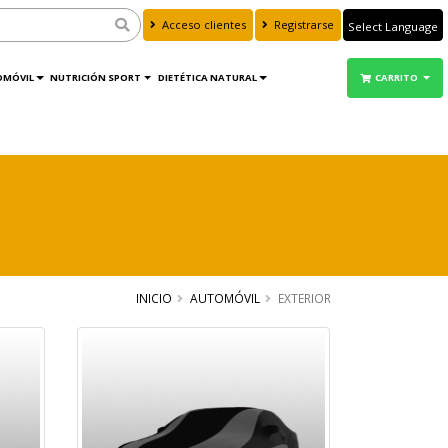
Acceso clientes
Registrarse
Powered by
Translate
OMÓVIL
NUTRICIÓN SPORT
DIETÉTICA NATURAL
CARRITO
INICIO
AUTOMÓVIL
EXTERIOR