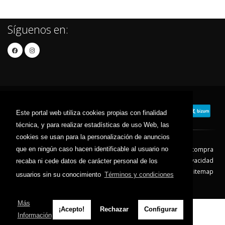
Síguenos en:
Este portal web utiliza cookies propias con finalidad
técnica, y para realizar estadísticas de uso Web, las
cookies se usan para la personalización de anuncios
que en ningún caso hacen identificable al usuario no
Contacto
Aviso Legal
Condiciones de compra
Política de envíos
Política de devolución
Política de Privacidad
recaba ni cede datos de carácter personal de los
Política de Cookies
Sitemap
usuarios sin su conocimiento
Términos y condiciones
© 2026 - Todos los derechos reservados.
Más
¡Acepto!
Rechazar
Configurar
Información