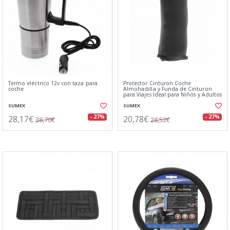
Termo eléctrico 12v con taza para
Protector Cinturon Coche
coche
Almohadilla y Funda de Cinturon
para Viajes Ideal para Niños y Adultos
SUMEX
SUMEX
28,17€
20,78€
- 27%
- 27%
38,70€
28,52€