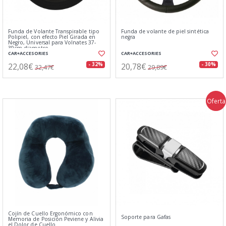
Funda de Volante Transpirable tipo
Funda de volante de piel sintética
Polipiel, con efecto Piel Girada en
negra
Negro, Universal para Volnates 37-
39cm diametro
CAR+ACCESORIES
CAR+ACCESORIES
22,08€
20,78€
- 32%
- 30%
32,47€
29,89€
Oferta
Cojín de Cuello Ergonómico con
Soporte para Gafas
Memoria de Posición Peviene y Alivia
el Dolor de Cuello