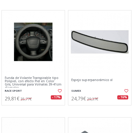
Funda de Volante Transpirable tipo
Espejo superpanorámico xl
Polipiel, con efecto Piel en Color
Gris, Universal para Volnates 39-41cm
diametro
RACE SPORT
SUMEX
29,81€
24,79€
- 17%
- 16%
35,77€
29,37€