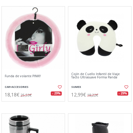
Cojín de Cuello Infantil de Viaje
Funda de volante PINKY
Tacto Ultrasuave Forma Panda
CAR+ACCESORIES
SUMEX
18,18€
12,99€
- 29%
- 29%
25,53€
18,22€