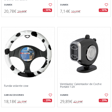
SUMEX
SUMEX
20,78€
7,14€
- 30%
- 30%
29,80€
10,23€
Ventilador Calentador de Coche
Funda volante cow
Portátil 12V
CAR+ACCESORIES
SUMEX
18,18€
29,89€
- 29%
- 29%
25,72€
42,23€