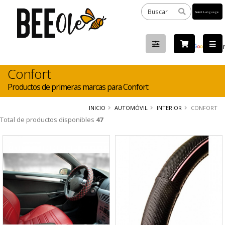
Powered
by
Tra
Confort
Productos de primeras marcas para Confort
INICIO
AUTOMÓVIL
INTERIOR
CONFORT
Total de productos disponibles
47