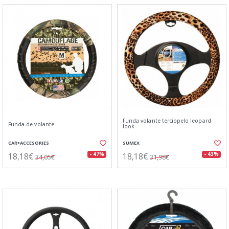
Funda volante terciopelo leopard
Funda de volante
look
CAR+ACCESORIES
SUMEX
18,18€
18,18€
- 47%
- 43%
34,05€
31,98€