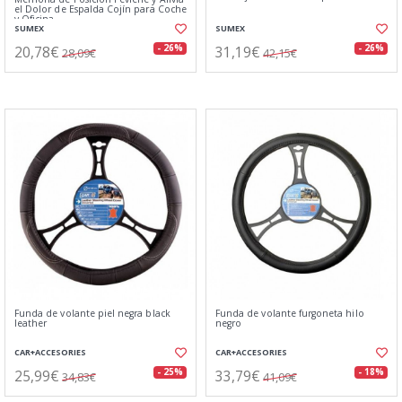
el Dolor de Espalda Cojín para Coche
y Oficina
SUMEX
SUMEX
20,78€
31,19€
- 26%
- 26%
28,09€
42,15€
Funda de volante piel negra black
Funda de volante furgoneta hilo
leather
negro
CAR+ACCESORIES
CAR+ACCESORIES
25,99€
33,79€
- 25%
- 18%
34,83€
41,09€