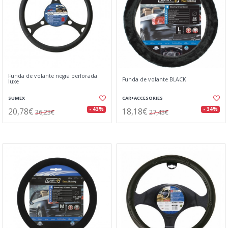
Funda de volante negra perforada
Funda de volante BLACK
luxe
SUMEX
CAR+ACCESORIES
20,78€
18,18€
- 43%
- 34%
36,23€
27,43€