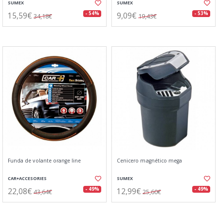
SUMEX
SUMEX
15,59€
9,09€
- 54%
- 53%
34,18€
19,43€
Funda de volante orange line
Cenicero magnético mega
CAR+ACCESORIES
SUMEX
22,08€
12,99€
- 49%
- 49%
43,64€
25,60€