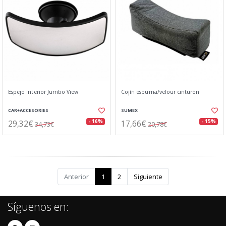
Espejo interior Jumbo View
Cojín espuma/velour cinturón
CAR+ACCESORIES
SUMEX
29,32€
17,66€
- 16%
- 15%
34,73€
20,78€
Anterior
1
2
Siguiente
Síguenos en: