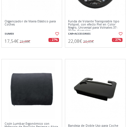
Organizador de Visera Elástico para
Funda de Volante Transpirable tipo
Coches
Polipiel, con efecto Piel en Color
Negro, Universal para Volnates 37-
39cm diametro
SUMEX
CAR+ACCESORIES
17,54€
22,08€
- 27%
- 27%
23,88€
30,05€
Cojín Lumbar Ergonómico con
Bandeja de Doble Uso para Coche
Memoria de Posición Peviene y Alivia