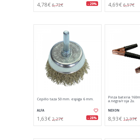
4,78€
4,69€
- 29%
6,72€
6,57€
Pinza bateria 160
Cepillo taza 50 mm. espiga 6 mm.
a.negra/roja 2u.
ALFA
NEXON
1,63€
8,93€
- 28%
2,27€
12,37€