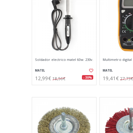
Soldador electrico matel 60w. 230v.
Multimetro digital 
MATEL
MATEL
12,99€
19,41€
- 30%
18,56€
27,73€