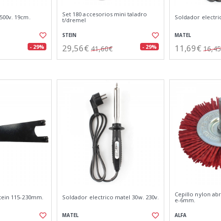
Set 180 accesorios mini taladro
500v. 19cm.
Soldador electri
t/dremel
STEIN
MATEL
29,56€
11,69€
- 29%
- 29%
41,60€
16,4
Cepillo nylon ab
tein 115-230mm.
Soldador electrico matel 30w. 230v.
e-6mm.
MATEL
ALFA