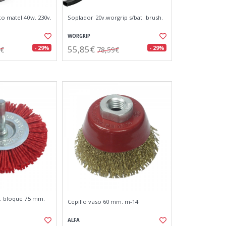
co matel 40w. 230v.
Soplador 20v.worgrip s/bat. brush.
WORGRIP
55,85€
- 29%
- 29%
5€
78,59€
r. bloque 75 mm.
Cepillo vaso 60 mm. m-14
ALFA