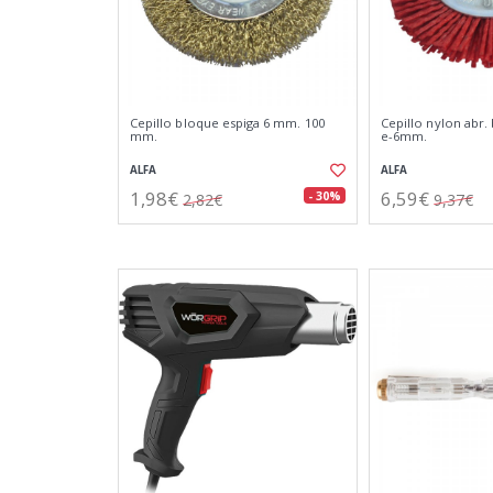
Cepillo bloque espiga 6 mm. 100
Cepillo nylon abr
mm.
e-6mm.
ALFA
ALFA
1,98€
6,59€
- 30%
2,82€
9,37€