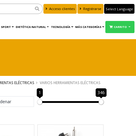
Acceso clientes
Registrarse
Powered by
Translate
 SPORT
DIETÉTICA NATURAL
TECNOLOGÍA
MÁS CATEGORÍAS
CARRITO
IENTAS ELÉCTRICAS
VARIOS HERRAMIENTAS ELÉCTRICAS
1
346
denar