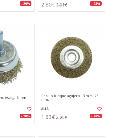
2,80€
- 29%
- 28%
3,91€
Cepillo bloque agujero 13 mm. 75
mm. espiga 6 mm.
mm.
ALFA
1,63€
- 28%
- 28%
2,25€