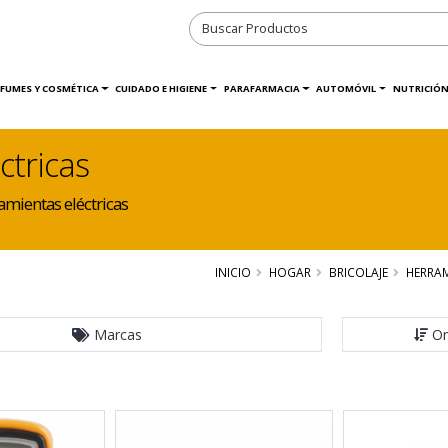
RFUMES Y COSMÉTICA
CUIDADO E HIGIENE
PARAFARMACIA
AUTOMÓVIL
NUTRICIÓN
ctricas
mientas eléctricas
INICIO
HOGAR
BRICOLAJE
HERRAM
Marcas
Or