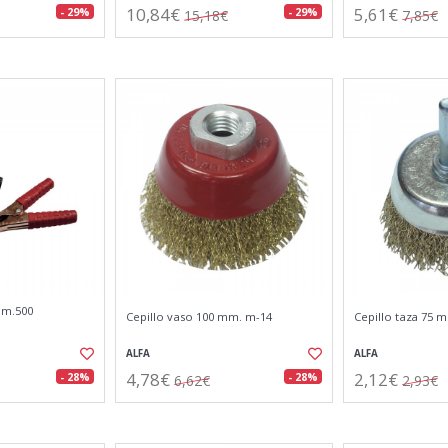
10,84€
5,61€
- 29%
- 29%
15,18€
7,85€
mm.500
Cepillo vaso 100 mm. m-14
Cepillo taza 75 
ALFA
ALFA
4,78€
2,12€
- 28%
- 28%
6,62€
2,93€