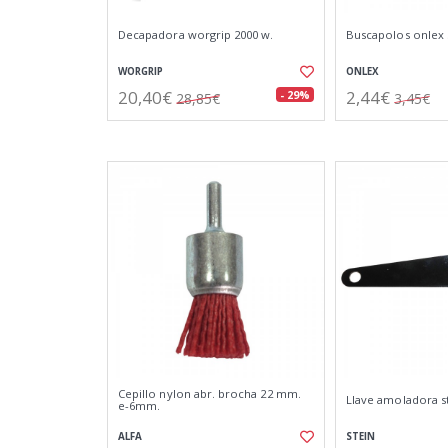
Decapadora worgrip 2000 w.
Buscapolos onlex 
WORGRIP
ONLEX
20,40€
2,44€
- 29%
28,85€
3,45€
Cepillo nylon abr. brocha 22 mm.
Llave amoladora s
e-6mm.
ALFA
STEIN