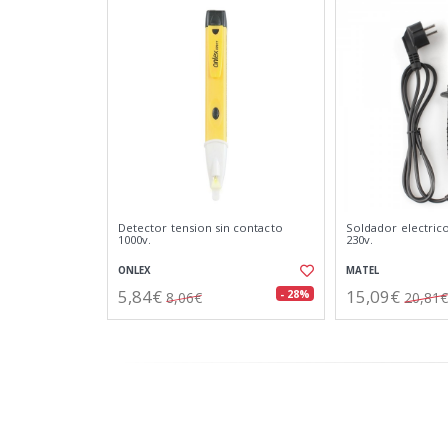
Detector tension sin contacto
Soldador electric
1000v.
230v.
ONLEX
MATEL
5,84€
15,09€
- 28%
8,06€
20,81€