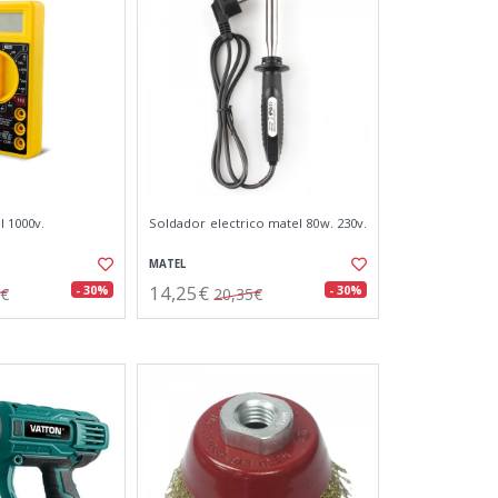
l 1000v.
Soldador electrico matel 80w. 230v.
MATEL
14,25€
- 30%
- 30%
1€
20,35€