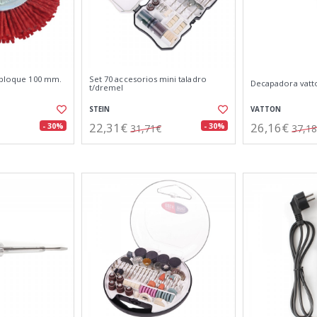
. bloque 100 mm.
Set 70 accesorios mini taladro
Decapadora vatt
t/dremel
STEIN
VATTON
22,31€
26,16€
- 30%
- 30%
31,71€
37,1