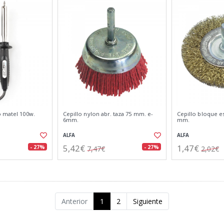
o matel 100w.
Cepillo nylon abr. taza 75 mm. e-
Cepillo bloque e
6mm.
mm.
ALFA
ALFA
5,42€
1,47€
- 27%
- 27%
7,47€
2,02€
Anterior
1
2
Siguiente