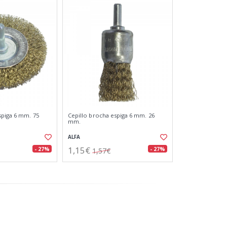
spiga 6 mm. 75
Cepillo brocha espiga 6 mm. 26
mm.
ALFA
1,15€
- 27%
- 27%
1,57€