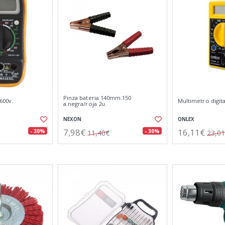
Pinza bateria 140mm.150
600v.
Multimetro digita
a.negra/roja 2u.
NEXON
ONLEX
7,98€
16,11€
- 30%
- 30%
11,40€
23,0