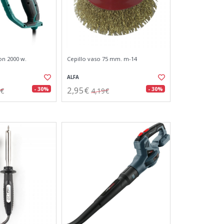
on 2000 w.
Cepillo vaso 75 mm. m-14
ALFA
2,95€
- 30%
- 30%
8€
4,19€