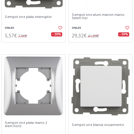
S-empot.one alum.marron marco
S-empot.one plata interruptor
3elem.hor
ONLEX
ONLEX
5,57€
29,32€
- 30%
- 30%
7,96€
41,89€
S-empot.one plata marco 2
S-empot.one blanca cruzamiento
elem.horiz