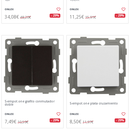
ONLEX
ONLEX
34,08€
11,25€
- 29%
- 29%
48,20€
15,91€
S-empot.one grafito conmutador
S-empot.one plata cruzamiento
doble
ONLEX
ONLEX
7,49€
8,50€
- 29%
- 29%
10,59€
11,97€