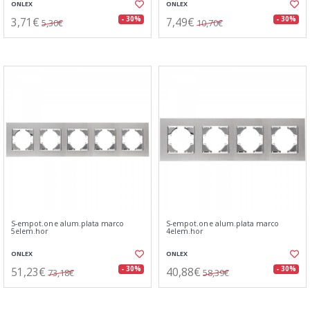
ONLEX
ONLEX
3,71€
7,49€
- 30%
- 30%
5,30€
10,70€
S-empot.one alum.plata marco
S-empot.one alum.plata marco
5elem.hor
4elem.hor
ONLEX
ONLEX
51,23€
40,88€
- 30%
- 30%
73,18€
58,39€