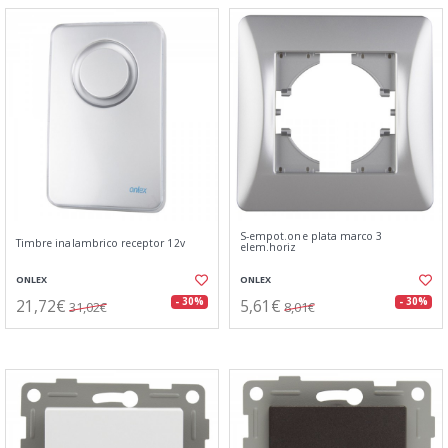
S-empot.one plata marco 3
Timbre inalambrico receptor 12v
elem.horiz
ONLEX
ONLEX
21,72€
5,61€
- 30%
- 30%
31,02€
8,01€