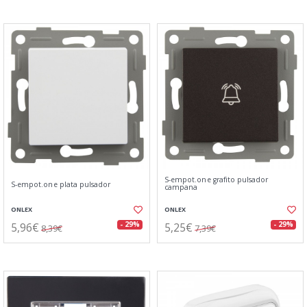
S-empot.one grafito pulsador
S-empot.one plata pulsador
campana
ONLEX
ONLEX
5,96€
5,25€
- 29%
- 29%
8,39€
7,39€