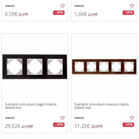
ONLEX
ONLEX
6,59€
1,66€
- 30%
- 30%
9,37€
2,36€
S-empot.one alum.negro marco
S-empot.one alum.marron marco
3elem.hor
5elem.hor
ONLEX
ONLEX
29,32€
51,23€
- 30%
- 30%
41,68€
72,81€