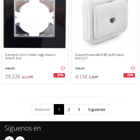
S-empot.one cristal negr.marco
S-superf.standard 80 ip20 base
3elem.hor
tele.rj11
ONLEX
ONLEX
29,32€
4,15€
- 29%
- 29%
41,26€
5,84€
Anterior
1
2
3
Siguiente
Síguenos en: