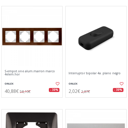
S-empot.one alum.marron marco
Interruptor bipolar 4a. plano negro
4elem.hor
ONLEX
ONLEX
40,88€
2,02€
- 30%
- 30%
58,10€
2,87€