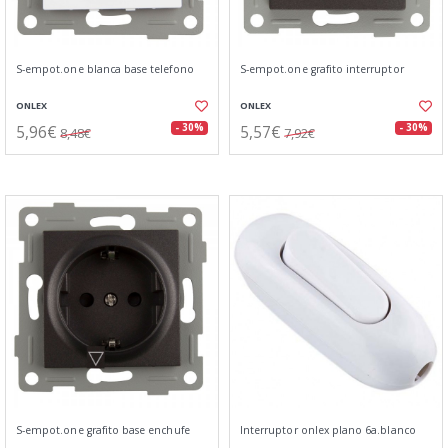
S-empot.one blanca base telefono
S-empot.one grafito interruptor
ONLEX
ONLEX
5,96€
5,57€
- 30%
- 30%
8,48€
7,92€
S-empot.one grafito base enchufe
Interruptor onlex plano 6a.blanco