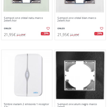
S-empot.one cristal natu.marco
S-empot.one cristal blan.marco
2elem.hor
2elem.hor
ONLEX
ONLEX
21,95€
21,95€
- 29%
- 29%
31,05€
31,05€
Timbre inalam.2 emisores 1 receptor
S-empot.one alum.negro marco
12v
1elem.