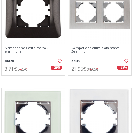
S-empot.one grafito marco 2
S-empot.one alum.plata marco
elem.horiz
2elem.hor
ONLEX
ONLEX
3,71€
21,95€
- 29%
- 29%
5,25€
31,05€