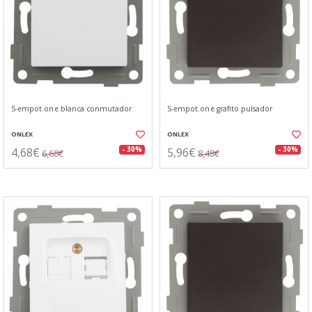
S-empot.one blanca conmutador
S-empot.one grafito pulsador
ONLEX
ONLEX
4,68€
5,96€
- 30%
- 30%
6,68€
8,48€