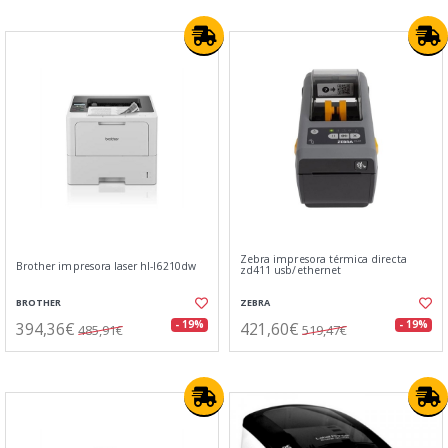
Zebra impresora térmica directa
Brother impresora laser hl-l6210dw
zd411 usb/ethernet
BROTHER
ZEBRA
394,36€
421,60€
- 19%
- 19%
485,91€
519,47€