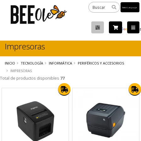
Powered
by
Tra
Impresoras
INICIO
TECNOLOGÍA
INFORMÁTICA
PERIFÉRICOS Y ACCESORIOS
IMPRESORAS
Total de productos disponibles
77