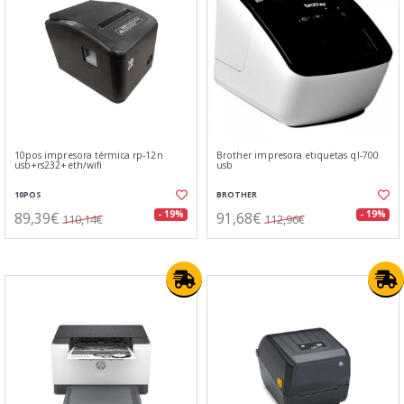
10pos impresora térmica rp-12n
Brother impresora etiquetas ql-700
usb+rs232+eth/wifi
usb
10POS
BROTHER
89,39€
91,68€
- 19%
- 19%
110,14€
112,96€