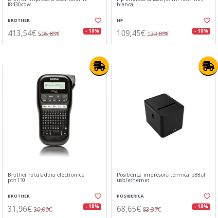
l8430cdw
blanca
BROTHER
HP
413,54€
109,45€
- 18%
- 18%
505,85€
133,88€
Brother rotuladora electronica
Posiberica impresora termica p88ul
pth110
usb/ethernet
BROTHER
POSIBERICA
31,96€
68,65€
- 18%
- 18%
39,09€
83,37€