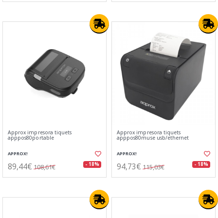
Approx impresora tiquets
Approx impresora tiquets
apppos80portable
apppos80muse usb/ethernet
APPROX!
APPROX!
89,44€
94,73€
- 18%
- 18%
108,61€
115,03€