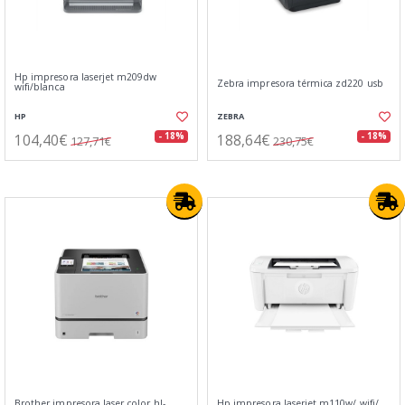
Hp impresora laserjet m209dw
Zebra impresora térmica zd220 usb
wifi/blanca
HP
ZEBRA
104,40€
188,64€
- 18%
- 18%
127,71€
230,75€
Brother impresora laser color hl-
Hp impresora laserjet m110w/ wifi/