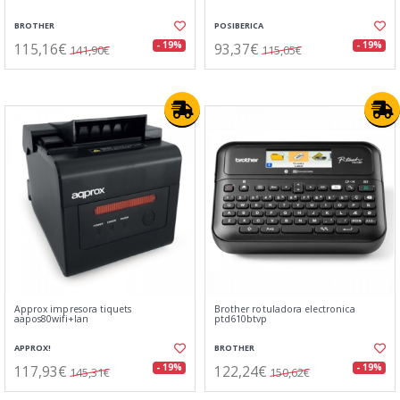
BROTHER
POSIBERICA
115,16€
93,37€
- 19%
- 19%
141,90€
115,05€
Approx impresora tiquets
Brother rotuladora electronica
aapos80wifi+lan
ptd610btvp
APPROX!
BROTHER
117,93€
122,24€
- 19%
- 19%
145,31€
150,62€