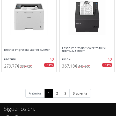
Epson impresora tickets tm-t88vii
Brother impresora laser hl-l5210dn
usb/rs232+ethern
BROTHER
EPSON
279,77€
367,18€
- 18%
- 18%
339,72€
445,86€
Anterior
1
2
3
Siguiente
Síguenos en: