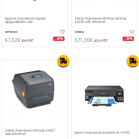
Approx impresora tiquets
Zebra impresora térmica directa
apppos80am-usb
zd230 usb ethernet
APPROX!
ZEBRA
67,62€
321,30€
- 20%
- 20%
84,53€
401,63€
Zebra impresora térmica zd421
Epson impresora ecotank et-14100
usb/ethernet