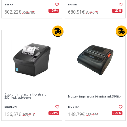
ZEBRA
EPSON
602,22€
680,51€
- 20%
- 20%
752,78€
850,64€
Bixolon impresora tickets srp-
Mustek impresora térmica mk380iib
330iiiesk usb/ser/e
BIXOLON
MUSTEK
156,57€
148,79€
- 20%
- 20%
195,71€
185,98€