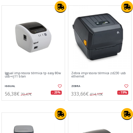
Iggual impresora térmica tp easy 80w
Zebra impresora térmica zd230 usb
usb+rj11 blan
ethernet
IGGUAL
ZEBRA
56,38€
333,66€
- 20%
- 19%
70,47€
414,10€