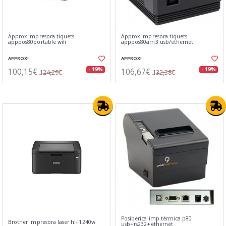
Approx impresora tiquets
Approx impresora tiquets
apppos80portable wifi
apppos80am3 usb/ethernet
APPROX!
APPROX!
100,15€
106,67€
- 19%
- 19%
124,29€
132,38€
Posiberica imp.térmica p80
Brother impresora laser hl-l1240w
usb+rs232+ethernet