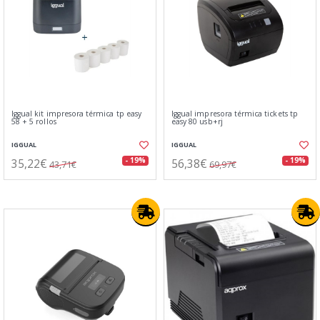
Iggual kit impresora térmica tp easy
Iggual impresora térmica tickets tp
58 + 5 rollos
easy 80 usb+rj
IGGUAL
IGGUAL
35,22€
56,38€
- 19%
- 19%
43,71€
69,97€