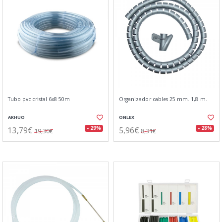
Tubo pvc cristal 6x8 50m
Organizador cables 25 mm. 1,8 m.
AKHUO
ONLEX
13,79€
5,96€
- 29%
- 28%
19,30€
8,31€