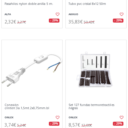
Pasahilos nylon doble anilla 5 m.
Tubo pvc cristal 8x12 50m
ALFA
AKHUO
2,32€
35,83€
- 29%
- 29%
3,27€
50,42€
Conexión
Set 127 fundas termoretractiles
c/interr.3a.1,5mt.2x0,75mm.bl
negras
ONLEX
ONLEX
3,74€
8,57€
- 29%
- 29%
5,24€
12,00€