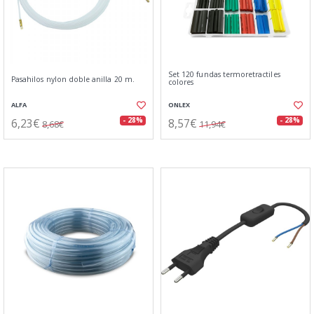
Set 120 fundas termoretractiles
Pasahilos nylon doble anilla 20 m.
colores
ALFA
ONLEX
6,23€
8,57€
- 28%
- 28%
8,68€
11,94€