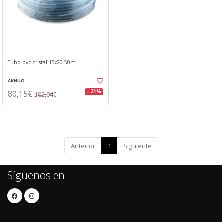
Tubo pvc cristal 15x20 50m
AKHUO
80,15€
- 21%
102,04€
Anterior
1
Siguiente
Síguenos en: