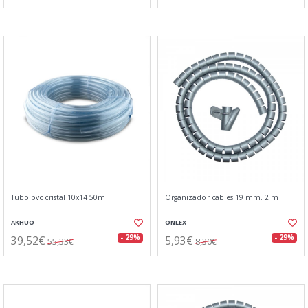
Tubo pvc cristal 10x14 50m
Organizador cables 19 mm. 2 m.
AKHUO
ONLEX
39,52€
5,93€
- 29%
- 29%
55,33€
8,30€