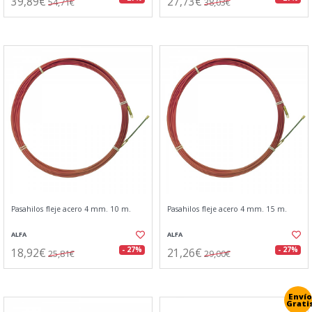
39,89€
27,73€
54,71€
38,03€
Pasahilos fleje acero 4 mm. 10 m.
Pasahilos fleje acero 4 mm. 15 m.
ALFA
ALFA
18,92€
21,26€
- 27%
- 27%
25,81€
29,00€
Envío
Grati