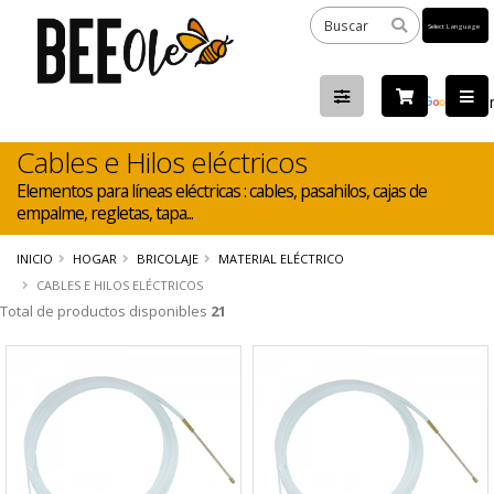
Powered
by
Tra
Cables e Hilos eléctricos
Elementos para líneas eléctricas : cables, pasahilos, cajas de
empalme, regletas, tapa...
INICIO
HOGAR
BRICOLAJE
MATERIAL ELÉCTRICO
CABLES E HILOS ELÉCTRICOS
Total de productos disponibles
21