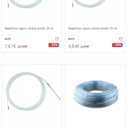
Pasahilos nylon doble anilla 25 m.
Pasahilos nylon doble anilla 15 m.
ALFA
ALFA
7,67€
4,84€
- 30%
- 30%
10,96€
6,89€