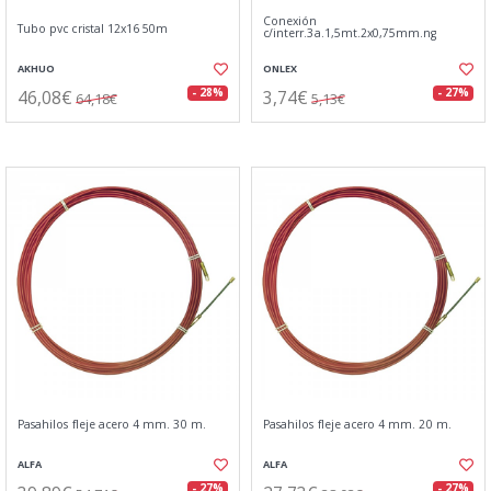
Conexión
Tubo pvc cristal 12x16 50m
c/interr.3a.1,5mt.2x0,75mm.ng
AKHUO
ONLEX
46,08€
3,74€
- 28%
- 27%
64,18€
5,13€
Pasahilos fleje acero 4 mm. 30 m.
Pasahilos fleje acero 4 mm. 20 m.
ALFA
ALFA
- 27%
- 27%