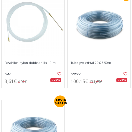
Pasahilos nylon doble anilla 10 m.
Tubo pvc cristal 20x25 50m
ALFA
AKHUO
3,61€
100,15€
- 27%
- 24%
4,92€
131,65€
Envío
Gratis