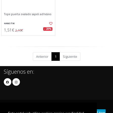
Tope puerta ovalado sapeli adhesivo
HANSTIK
1,51€
- 28%
2,10€
Anterior
1
Siguiente
Síguenos en: