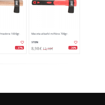
/madera 1000gr.
Maceta albañil m/fibra 700gr.
STEIN
8,98€
- 27%
- 26%
12,18€