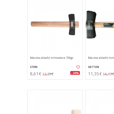
Maceta albañil m/madera 700gr.
Maceta albañil m/
STEIN
VATTON
8,61€
11,35€
- 30%
12,29€
16,13€