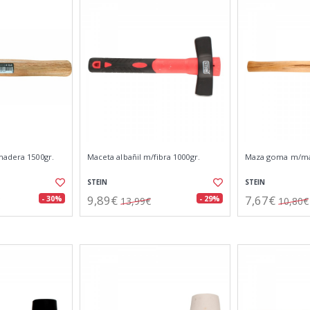
madera 1500gr.
Maceta albañil m/fibra 1000gr.
Maza goma m/mad
STEIN
STEIN
9,89€
7,67€
- 30%
- 29%
13,99€
10,80€