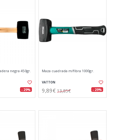
era negra 450gr.
Maza cuadrada m/fibra 1000gr.
VATTON
9,89€
- 29%
- 29%
13,85€