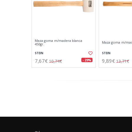
Maza goma m/madera blanca
Maza goma m/made
450gr.
STEIN
STEIN
7,67€
9,89€
- 29%
10,74€
13,71€