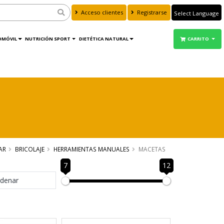
Acceso clientes
Registrarse
Powered by
Translate
OMÓVIL
NUTRICIÓN SPORT
DIETÉTICA NATURAL
CARRITO
AR
BRICOLAJE
HERRAMIENTAS MANUALES
MACETAS
7
12
denar