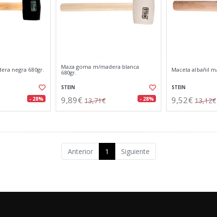
Maza goma m/madera blanca
ra negra 680gr.
Maceta albañil m
680gr.
STEIN
STEIN
9,89€
9,52€
- 28%
- 28%
13,71€
13,12€
Anterior
1
Siguiente