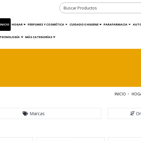
INICIO
HOGAR
PERFUMES Y COSMÉTICA
CUIDADO E HIGIENE
PARAFARMACIA
AUT
TECNOLOGÍA
MÁS CATEGORÍAS
INICIO
HOG
Marcas
Or