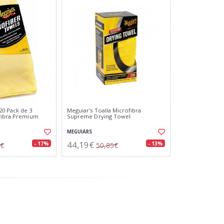
0 Pack de 3
Meguiar's Toalla Microfibra
ofibra Premium
Supreme Drying Towel
MEGUIARS
44,19€
- 17%
- 13%
2€
50,85€