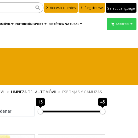
Acceso clientes
Registrarse
Powered by
Translate
OMÓVIL
NUTRICIÓN SPORT
DIETÉTICA NATURAL
CARRITO
VIL
LIMPIEZA DEL AUTOMÓVIL
ESPONJAS Y GAMUZAS
15
45
denar