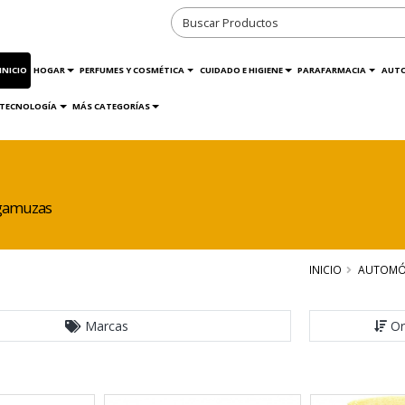
INICIO
HOGAR
PERFUMES Y COSMÉTICA
CUIDADO E HIGIENE
PARAFARMACIA
AUT
TECNOLOGÍA
MÁS CATEGORÍAS
 gamuzas
INICIO
AUTOMÓ
Marcas
Or