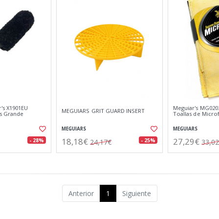
's X1901EU
Meguiar's MG0202
MEGUIARS GRIT GUARD INSERT
as Grande
Toallas de Micr
MEGUIARS
MEGUIARS
18,18€
27,29€
- 28%
- 25%
24,17€
33,0
Anterior
1
Siguiente