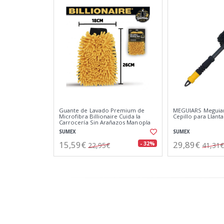
Guante de Lavado Premium de
MEGUIARS Meguiar
Microfibra Billionaire Cuida la
Cepillo para Llant
Carrocería Sin Arañazos Manopla
de Secado y Lavado 26x18 cm
SUMEX
SUMEX
15,59€
29,89€
- 32%
22,95€
41,31€