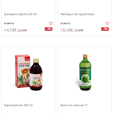
quinapetit plantis 250 ml
Plantispul eco (pulmonar)
PLANTIS
PLANTIS
14,18€
16,18€
- 9%
- 9%
15,60€
17,80€
Expectoplantis 250 ml
Aloin eco s/azucar 1l