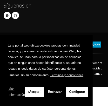
Síguenos en:
Este portal web utiliza cookies propias con finalidad
técnica, y para realizar estadísticas de uso Web, las
cookies se usan para la personalización de anuncios
que en ningún caso hacen identificable al usuario no
Contacto
Aviso Legal
Condiciones de compra
Política de envíos
Política de devolución
Política de Privacidad
recaba ni cede datos de carácter personal de los
Política de Cookies
Sitemap
usuarios sin su conocimiento
Términos y condiciones
© 2026 - Todos los derechos reservados.
Más
¡Acepto!
Rechazar
Configurar
Información