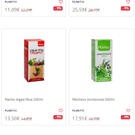
PLANTIS
PLANTIS
11,09€
25,59€
- 9%
- 9%
12,20€
28,15€
Plantis digest fibra 250ml
Plantisox (lombrices) 250ml
PLANTIS
PLANTIS
13,50€
17,91€
- 9%
- 9%
14,85€
19,70€