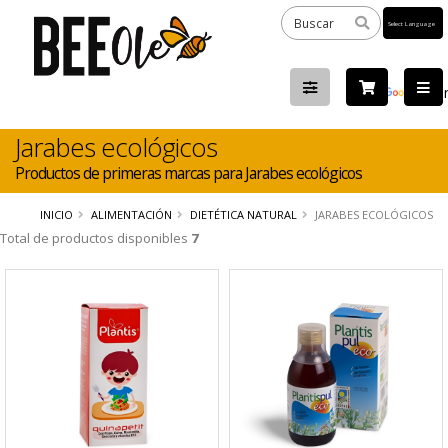
Powered
by
Tra
Jarabes ecológicos
Productos de primeras marcas para Jarabes ecológicos
INICIO
ALIMENTACIÓN
DIETÉTICA NATURAL
JARABES ECOLÓGICOS
Total de productos disponibles
7