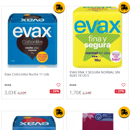
EVAX FINA Y SEGURA NORMAL SIN
Evax Cottonlike Noche 11 Uds
ALAS 16 UDS
EVAX
EVAX
3,03€
1,70€
- 30%
- 27%
4,32€
2,34€