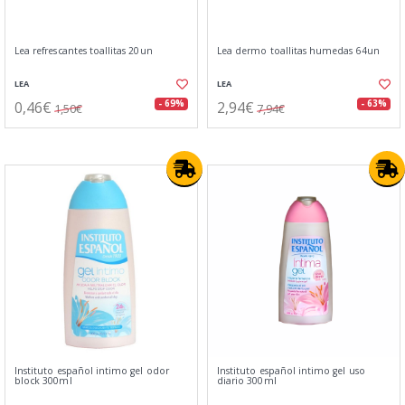
Lea refrescantes toallitas 20un
Lea dermo toallitas humedas 64un
LEA
LEA
0,46€
2,94€
- 69%
- 63%
1,50€
7,94€
Instituto español intimo gel odor
Instituto español intimo gel uso
block 300ml
diario 300ml