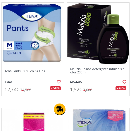
Malizia uomo detergente intimo sin
Tena Pants Plus T-m 14 Uds
olor 200ml
TENA
MALIZIA
12,34€
1,52€
- 50%
- 49%
24,58€
3,00€