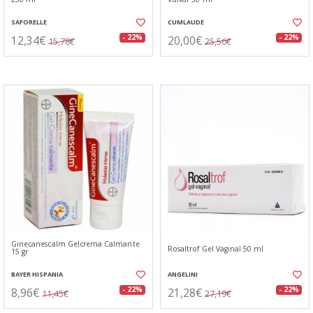
SAFORELLE
CUMLAUDE
12,34€
20,00€
- 22%
- 22%
15,78€
25,56€
Ginecanescalm Gelcrema Calmante
Rosaltrof Gel Vaginal 50 ml
15 gr
BAYER HISPANIA
ANGELINI
8,96€
21,28€
- 22%
- 22%
11,45€
27,19€