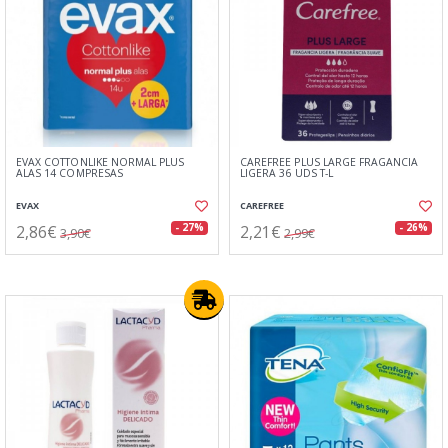
EVAX COTTONLIKE NORMAL PLUS
CAREFREE PLUS LARGE FRAGANCIA
ALAS 14 COMPRESAS
LIGERA 36 UDS T-L
EVAX
CAREFREE
2,86€
2,21€
- 27%
- 26%
3,90€
2,99€