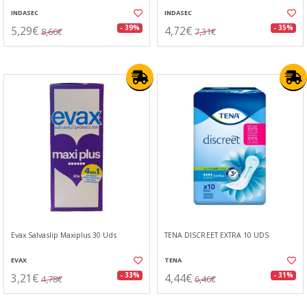
INDASEC
INDASEC
5,29€
4,72€
- 39%
- 35%
8,66€
7,31€
Evax Salvaslip Maxiplus 30 Uds
TENA DISCREET EXTRA 10 UDS
EVAX
TENA
3,21€
4,44€
- 33%
- 31%
4,78€
6,46€