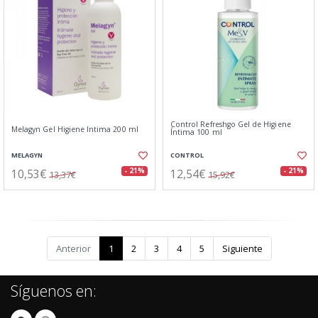
Control Refreshgo Gel de Higiene
Melagyn Gel Higiene Intima 200 ml
Íntima 100 ml
MELAGYN
CONTROL
10,53€
12,54€
- 21%
- 21%
13,37€
15,92€
Anterior
1
2
3
4
5
Siguiente
Síguenos en: