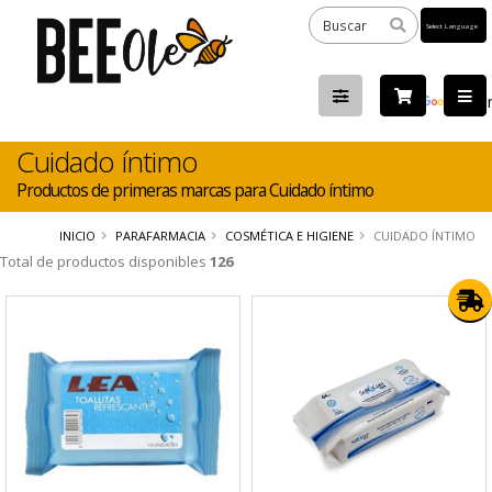
Powered
by
Tra
Cuidado íntimo
Productos de primeras marcas para Cuidado íntimo
INICIO
PARAFARMACIA
COSMÉTICA E HIGIENE
CUIDADO ÍNTIMO
Total de productos disponibles
126