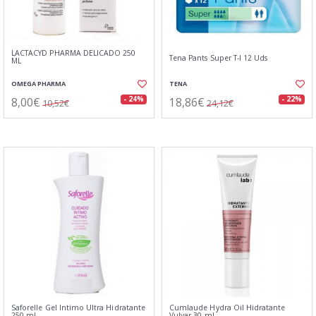
LACTACYD PHARMA DELICADO 250
Tena Pants Super T-l 12 Uds
ML
OMEGA PHARMA
TENA
8,00€
18,86€
- 24%
- 22%
10,52€
24,12€
Saforelle Gel Intimo Ultra Hidratante
Cumlaude Hydra Oil Hidratante
250 ml
Vulvar 30 ml