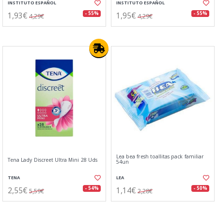
INSTITUTO ESPAÑOL
INSTITUTO ESPAÑOL
1,93€
1,95€
- 55%
- 55%
4,29€
4,29€
Lea bea fresh toallitas pack familiar
Tena Lady Discreet Ultra Mini 28 Uds
54un
TENA
LEA
2,55€
1,14€
- 54%
- 50%
5,59€
2,28€