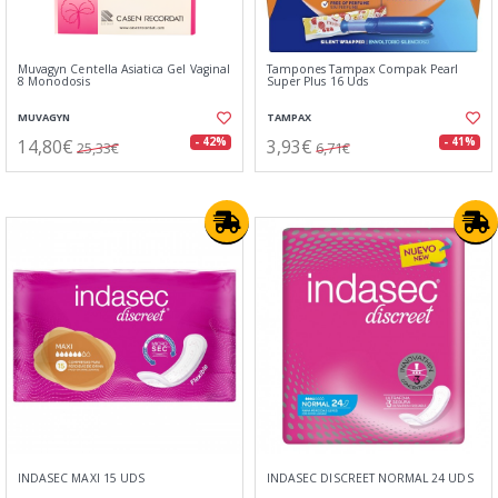
Muvagyn Centella Asiatica Gel Vaginal
Tampones Tampax Compak Pearl
8 Monodosis
Super Plus 16 Uds
MUVAGYN
TAMPAX
14,80€
3,93€
- 42%
- 41%
25,33€
6,71€
INDASEC MAXI 15 UDS
INDASEC DISCREET NORMAL 24 UDS