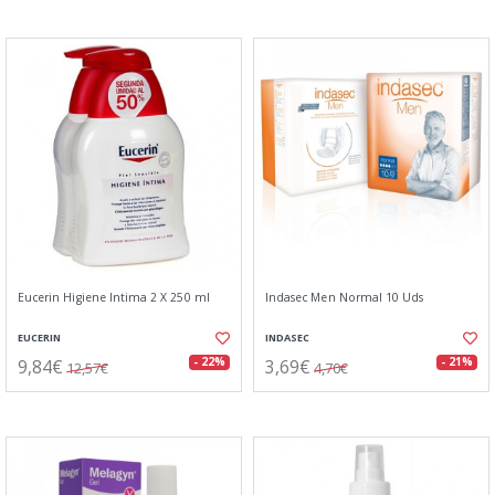
Eucerin Higiene Intima 2 X 250 ml
Indasec Men Normal 10 Uds
EUCERIN
INDASEC
9,84€
3,69€
- 22%
- 21%
12,57€
4,70€