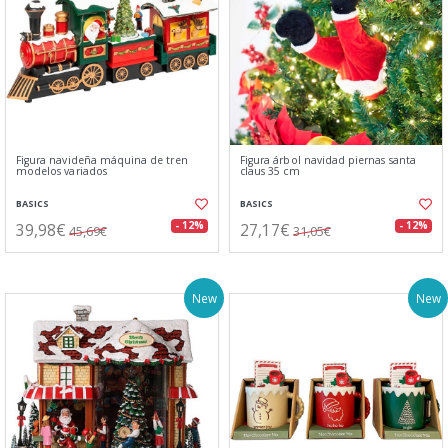
Figura navideña máquina de tren
Figura árbol navidad piernas santa
modelos variados
claus 35 cm
BASICS
BASICS
39,98€
27,17€
- 12%
- 12%
45,69€
31,05€
New
New