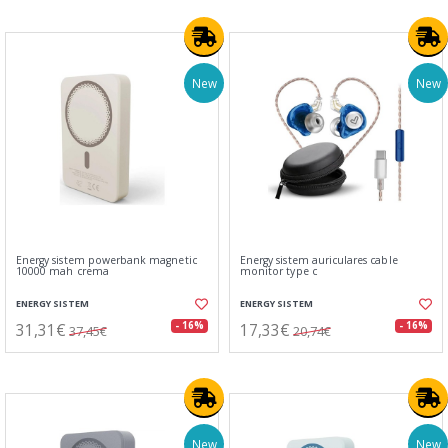
New
New
Energy sistem powerbank magnetic
Energy sistem auriculares cable
10000 mah crema
monitor type c
ENERGY SISTEM
ENERGY SISTEM
31,31€
17,33€
- 16%
- 16%
37,45€
20,74€
New
New