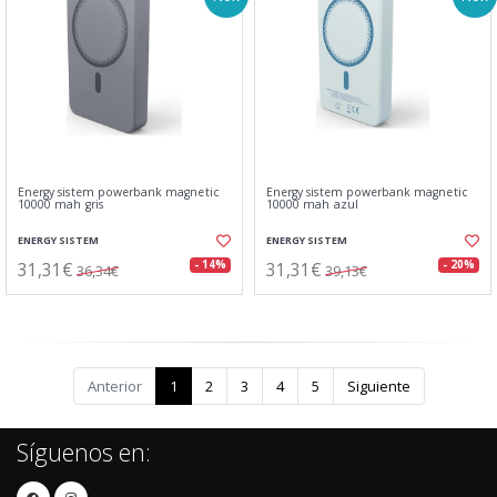
Energy sistem powerbank magnetic
Energy sistem powerbank magnetic
10000 mah gris
10000 mah azul
ENERGY SISTEM
ENERGY SISTEM
31,31€
31,31€
- 14%
- 20%
36,34€
39,13€
Anterior
1
2
3
4
5
Siguiente
Síguenos en: