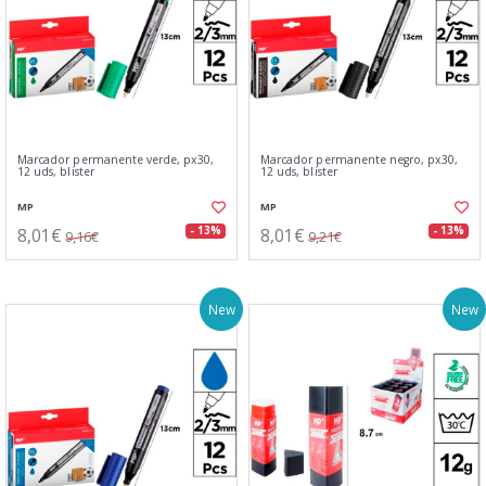
Marcador permanente verde, px30,
Marcador permanente negro, px30,
12 uds, blister
12 uds, blister
MP
MP
8,01€
8,01€
- 13%
- 13%
9,16€
9,21€
New
New