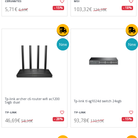
CERVANTES
MSI
5,71€
103,32€
- 15%
- 18%
6,69€
126,38€
New
New
Tp-link archer c6 router wifi ac1200
Tp-link tl-sg1024d switch 24xgb
5xgb dual
TP-LINK
TP-LINK
46,69€
93,78€
- 20%
- 15%
58,36€
110,53€