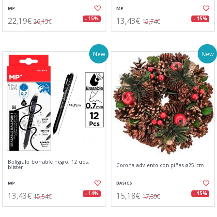
MP
MP
22,19€
13,43€
- 15%
- 15%
26,15€
15,74€
New
New
Bolígrafo borrable negro, 12 uds,
Corona adviento con piñas ø25 cm
blister
MP
BASICS
13,43€
15,18€
- 14%
- 15%
15,54€
17,89€