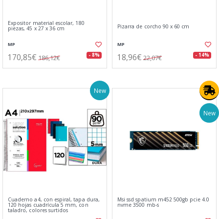
Expositor material escolar, 180
Pizarra de corcho 90 x 60 cm
piezas, 45 x 27 x 36 cm
MP
MP
170,85€
18,96€
- 8%
- 14%
186,12€
22,07€
New
New
Cuaderno a4, con espiral, tapa dura,
Msi ssd spatium m452 500gb pcie 4.0
120 hojas cuadrícula 5 mm, con
nvme 3500 mb-s
taladro, colores surtidos