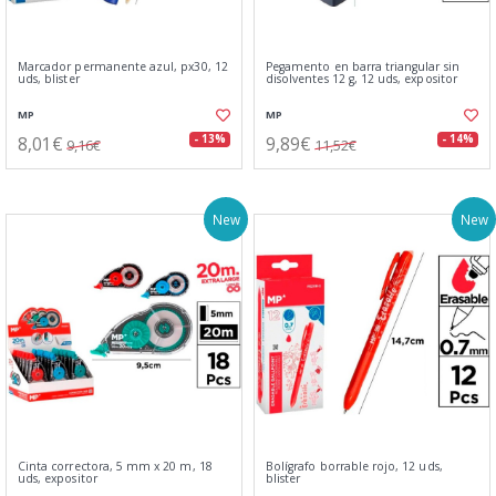
Marcador permanente azul, px30, 12
Pegamento en barra triangular sin
uds, blister
disolventes 12 g, 12 uds, expositor
MP
MP
8,01€
9,89€
- 13%
- 14%
9,16€
11,52€
New
New
Cinta correctora, 5 mm x 20 m, 18
Bolígrafo borrable rojo, 12 uds,
uds, expositor
blister