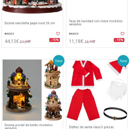
Taza de navidad con nieve modelos
Escena navideña papa noel 26 cm
variados
BASICS
BASICS
44,13€
11,18€
- 15%
- 15%
51,69€
13,10€
New
New
Escena portal de belén modelos
Disfraz de santa claus 5 piezas
variados