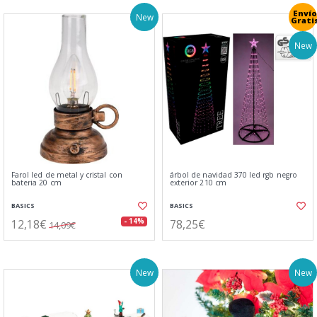
Envío
New
Grati
New
Farol led de metal y cristal con
árbol de navidad 370 led rgb negro
bateria 20 cm
exterior 210 cm
BASICS
BASICS
12,18€
78,25€
- 14%
14,09€
New
New