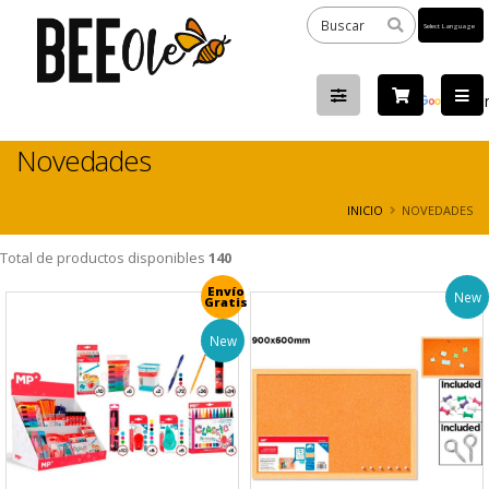
Powered
by
Tra
Novedades
INICIO
NOVEDADES
Total de productos disponibles
140
Envío
New
Gratis
New