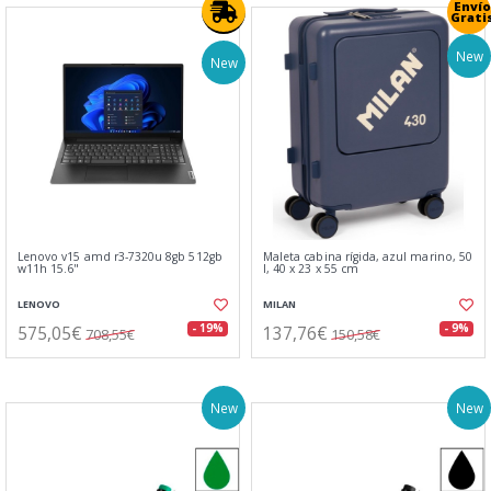
Envío
Grati
New
New
Lenovo v15 amd r3-7320u 8gb 512gb
Maleta cabina rígida, azul marino, 50
w11h 15.6"
l, 40 x 23 x 55 cm
LENOVO
MILAN
575,05€
137,76€
- 19%
- 9%
708,55€
150,58€
New
New