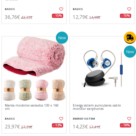
BASICS
BASICS
36,76€
12,79€
- 15%
- 15%
43,32€
14,98€
New
New
Manta modelos variados 130 x 160
Energy sistem auriculares cable
cm
monitor earphones
BASICS
ENERGY SISTEM
23,97€
14,23€
- 12%
- 18%
27,39€
17,41€